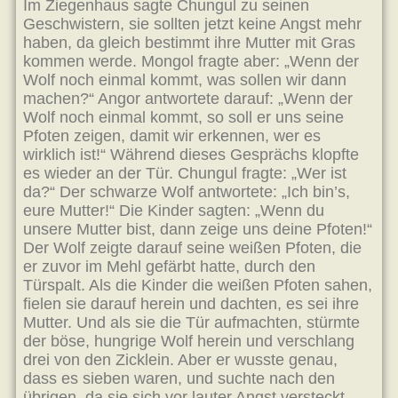
Im Ziegenhaus sagte Chungul zu seinen
Geschwistern, sie sollten jetzt keine Angst mehr
haben, da gleich bestimmt ihre Mutter mit Gras
kommen werde. Mongol fragte aber: „Wenn der
Wolf noch einmal kommt, was sollen wir dann
machen?“ Angor antwortete darauf: „Wenn der
Wolf noch einmal kommt, so soll er uns seine
Pfoten zeigen, damit wir erkennen, wer es
wirklich ist!“ Während dieses Gesprächs klopfte
es wieder an der Tür. Chungul fragte: „Wer ist
da?“ Der schwarze Wolf antwortete: „Ich bin’s,
eure Mutter!“ Die Kinder sagten: „Wenn du
unsere Mutter bist, dann zeige uns deine Pfoten!“
Der Wolf zeigte darauf seine weißen Pfoten, die
er zuvor im Mehl gefärbt hatte, durch den
Türspalt. Als die Kinder die weißen Pfoten sahen,
fielen sie darauf herein und dachten, es sei ihre
Mutter. Und als sie die Tür aufmachten, stürmte
der böse, hungrige Wolf herein und verschlang
drei von den Zicklein. Aber er wusste genau,
dass es sieben waren, und suchte nach den
übrigen, da sie sich vor lauter Angst versteckt