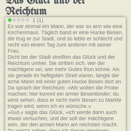
Das Glück und der
Reichtum
1
(
1
)
Es war einmal ein Mann, der war so arm wie eine
Kirchenmaus. Täglich band er eine Hucke Besen,
die trug er zur Stadt, und so lebte er schlecht und
recht von einem Tag zum anderen mit seiner
Frau.
Dicht bei der Stadt streiften das Glück und der
Reichtum umher. Sie stritten sich, wer der
mächtigere sei, wer mehr Gutes thun könne. Als
sie gerade im heftigsten Streit waren, langte der
arme Mann mit einer guten Hucke Besen dort an.
Da sprach der Reichtum: »Wir wollen die Probe
machen; hier kommt ein armer Besenbinder; du
wirst sehen, dass er nicht mehr Besen zu Markte
tragen wird, wenn ich es wünsche.«
»Gut,« sagte das Glück, »ich werde dann auch
etwas versuchen, und der soll der mächtigere
sein, der den armen Mann am reichsten macht.
Du wirst’s sehen, dass ich darum gewinnen