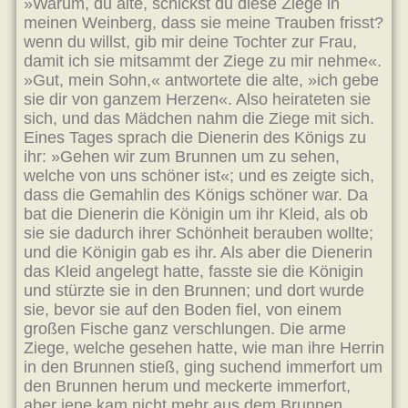
»Warum, du alte, schickst du diese Ziege in
meinen Weinberg, dass sie meine Trauben frisst?
wenn du willst, gib mir deine Tochter zur Frau,
damit ich sie mitsammt der Ziege zu mir nehme«.
»Gut, mein Sohn,« antwortete die alte, »ich gebe
sie dir von ganzem Herzen«. Also heirateten sie
sich, und das Mädchen nahm die Ziege mit sich.
Eines Tages sprach die Dienerin des Königs zu
ihr: »Gehen wir zum Brunnen um zu sehen,
welche von uns schöner ist«; und es zeigte sich,
dass die Gemahlin des Königs schöner war. Da
bat die Dienerin die Königin um ihr Kleid, als ob
sie sie dadurch ihrer Schönheit berauben wollte;
und die Königin gab es ihr. Als aber die Dienerin
das Kleid angelegt hatte, fasste sie die Königin
und stürzte sie in den Brunnen; und dort wurde
sie, bevor sie auf den Boden fiel, von einem
großen Fische ganz verschlungen. Die arme
Ziege, welche gesehen hatte, wie man ihre Herrin
in den Brunnen stieß, ging suchend immerfort um
den Brunnen herum und meckerte immerfort,
aber jene kam nicht mehr aus dem Brunnen