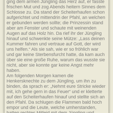
ging dem armen Jüngling das Herz auf, er fasste
frischen Mut und zog Abends heitern Sinnes dem
Schlosse zu. Da stand der Scheiterhaufen schon
aufgerichtet und mittendrin der Pfahl, an welchen
er gebunden werden sollte; die Prinzessin stand
aber am Fenster und schaute mit weinenden
Augen auf das Holz hin. Da rief ihr der Jüngling
hinauf und schwenkte seine Mütze: „Lass deinen
Kummer fahren und vertraue auf Gott, der wird
uns helfen.“ Als sie sah, wie er so fröhlich war
und gar keine Sterbensfurcht hatte, da kam auch
über sie eine große Ruhe, warum das wusste sie
nicht, aber sie konnte gar keine Angst mehr
haben.
Am folgenden Morgen kamen die
Henkersknechte zu dem Jüngling, um ihn zu
binden, da sprach er: „Nehmt eure Stricke wieder
mit, ich gehe gern in das Feuer“ und er kletterte
auf den Scheiterhaufen hinauf und stellte sich an
den Pfahl. Da schlugen die Flammen bald hoch
empor und die Leute, welche umherstanden,
hatten rechtes Mitleid mit dem Jüngling und