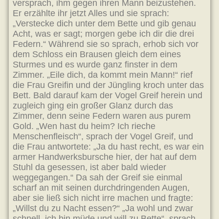
versprach, ihm gegen ihren Mann beizustehen.
Er erzählte ihr jetzt Alles und sie sprach:
„Verstecke dich unter dem Bette und gib genau
Acht, was er sagt; morgen gebe ich dir die drei
Federn.“ Während sie so sprach, erhob sich vor
dem Schloss ein Brausen gleich dem eines
Sturmes und es wurde ganz finster in dem
Zimmer. „Eile dich, da kommt mein Mann!“ rief
die Frau Greifin und der Jüngling kroch unter das
Bett. Bald darauf kam der Vogel Greif herein und
zugleich ging ein großer Glanz durch das
Zimmer, denn seine Federn waren aus purem
Gold. „Wen hast du heim? Ich rieche
Menschenfleisch“, sprach der Vogel Greif, und
die Frau antwortete: „Ja du hast recht, es war ein
armer Handwerksbursche hier, der hat auf dem
Stuhl da gesessen, ist aber bald wieder
weggegangen.“ Da sah der Greif sie einmal
scharf an mit seinen durchdringenden Augen,
aber sie ließ sich nicht irre machen und fragte:
„Willst du zu Nacht essen?“ „Ja wohl und zwar
schnell, ich bin müde und will zu Bette“, sprach