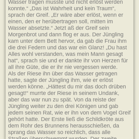
Wasser tragen musste und nicht erlöst werden
konnte.“ „Das ist Wahrheit und kein Traum“,
sprach der Greif. „Er wäre aber erlöst, wenn er
einen, den er herübertragen soll, mitten im
Wasser absetzte.“ Jetzt aß der Greif sein
Morgenbrot und dann flog er aus. Der Jüngling
kam unter dem Bett hervor, da gab die Frau ihm
die drei Federn und das war ein Glanz! „Du hast
Alles wohl verstanden, was mein Mann gesagt
hat“, sprach sie und er dankte ihr von Herzen für
all ihre Güte, die er ihr nie vergessen werde.
Als der Riese ihn über das Wasser getragen
hatte, sagte der Jüngling ihm, wie er erlöst
werden könne. „Hättest du mir das doch drüben
gesagt!“ murrte der Riese in seinem Undank,
aber das war nun zu spät. Von da reiste der
Jüngling weiter zu den drei Königen und gab
jedem seinen Rat, wie er ihn von dem Vogel Greif
gehört hatte. Der Erste ließ die Schildkröte aus
dem Rohr des Brunnens herausschießen, da
sprang das Wasser so reichlich, dass alle
Straßen überschwemmt wurden. Der zweite