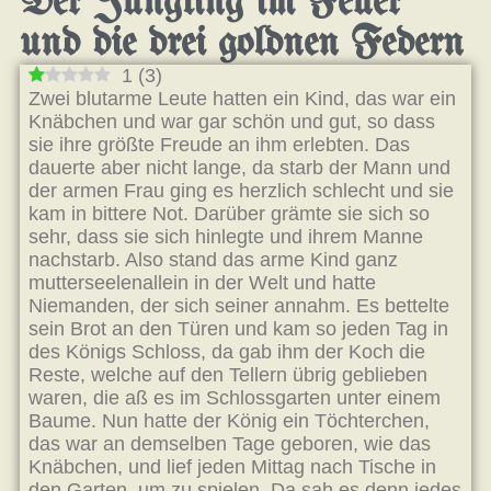
Der Jüngling im Feuer
und die drei goldnen Federn
1
(
3
)
Zwei blutarme Leute hatten ein Kind, das war ein
Knäbchen und war gar schön und gut, so dass
sie ihre größte Freude an ihm erlebten. Das
dauerte aber nicht lange, da starb der Mann und
der armen Frau ging es herzlich schlecht und sie
kam in bittere Not. Darüber grämte sie sich so
sehr, dass sie sich hinlegte und ihrem Manne
nachstarb. Also stand das arme Kind ganz
mutterseelenallein in der Welt und hatte
Niemanden, der sich seiner annahm. Es bettelte
sein Brot an den Türen und kam so jeden Tag in
des Königs Schloss, da gab ihm der Koch die
Reste, welche auf den Tellern übrig geblieben
waren, die aß es im Schlossgarten unter einem
Baume. Nun hatte der König ein Töchterchen,
das war an demselben Tage geboren, wie das
Knäbchen, und lief jeden Mittag nach Tische in
den Garten, um zu spielen. Da sah es denn jedes