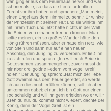
war, ging er aus dem Feuerhaus hervor und war
schöner als je, so dass die Leute ordentlich
Furcht vor ihm hatten und sprachen: „Man meint,
einen Engel aus dem Himmel zu sehn.“ Er winkte
der Prinzessin mit seinem Hut und sie winkte ihm
mit ihrem Tuch und jetzt hätte nichts in der Welt
die Beiden von einander trennen können. Man
sollte meinen, ein so großes Wunder hätte den
König rühren müssen, aber er hatte ein Herz, wie
von Stein und sann nur auf einen neuen
Anschlag, den Jüngling zu verderben. Er ließ ihn
zu sich rufen und sprach: „Ich will euch Beide in
Gottesnamen zusammengehen, zuvor musst du
mir aber drei goldne Federn vom Vogel Greif
holen.“ Der Jüngling sprach: „Hat mich der liebe
Gott zweimal aus dem Feuer gerettet, so werde
ich auch dies noch erfüllen können; soll ich aber
umkommen dabei: ei nun, ich bin Gott nur einen
Tod schuldig und will ihn gern erleiden wo er will.“
„Geh du nur, du kommst nicht wieder“, dachte der
König, denn der Vogel Greif ist ein
Menschenfresser, dem man nicht so mir nichts dir