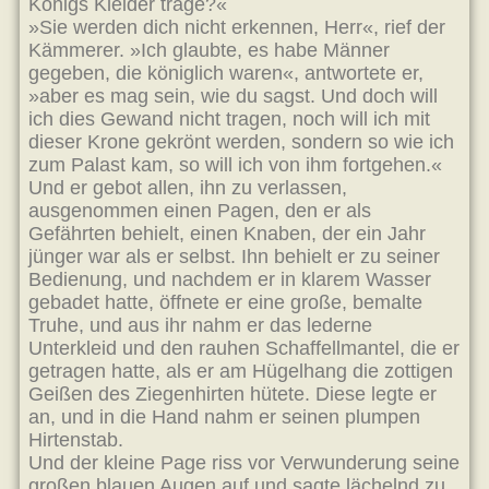
Königs Kleider trage?«
»Sie werden dich nicht erkennen, Herr«, rief der
Kämmerer. »Ich glaubte, es habe Männer
gegeben, die königlich waren«, antwortete er,
»aber es mag sein, wie du sagst. Und doch will
ich dies Gewand nicht tragen, noch will ich mit
dieser Krone gekrönt werden, sondern so wie ich
zum Palast kam, so will ich von ihm fortgehen.«
Und er gebot allen, ihn zu verlassen,
ausgenommen einen Pagen, den er als
Gefährten behielt, einen Knaben, der ein Jahr
jünger war als er selbst. Ihn behielt er zu seiner
Bedienung, und nachdem er in klarem Wasser
gebadet hatte, öffnete er eine große, bemalte
Truhe, und aus ihr nahm er das lederne
Unterkleid und den rauhen Schaffellmantel, die er
getragen hatte, als er am Hügelhang die zottigen
Geißen des Ziegenhirten hütete. Diese legte er
an, und in die Hand nahm er seinen plumpen
Hirtenstab.
Und der kleine Page riss vor Verwunderung seine
großen blauen Augen auf und sagte lächelnd zu