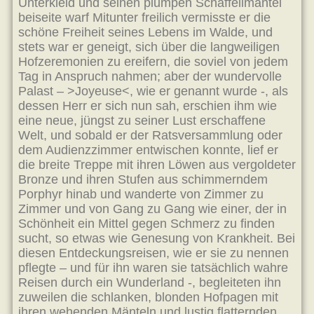
Unterkleid und seinen plumpen Schaffellmantel
beiseite warf Mitunter freilich vermisste er die
schöne Freiheit seines Lebens im Walde, und
stets war er geneigt, sich über die langweiligen
Hofzeremonien zu ereifern, die soviel von jedem
Tag in Anspruch nahmen; aber der wundervolle
Palast – >Joyeuse<, wie er genannt wurde -, als
dessen Herr er sich nun sah, erschien ihm wie
eine neue, jüngst zu seiner Lust erschaffene
Welt, und sobald er der Ratsversammlung oder
dem Audienzzimmer entwischen konnte, lief er
die breite Treppe mit ihren Löwen aus vergoldeter
Bronze und ihren Stufen aus schimmerndem
Porphyr hinab und wanderte von Zimmer zu
Zimmer und von Gang zu Gang wie einer, der in
Schönheit ein Mittel gegen Schmerz zu finden
sucht, so etwas wie Genesung von Krankheit. Bei
diesen Entdeckungsreisen, wie er sie zu nennen
pflegte – und für ihn waren sie tatsächlich wahre
Reisen durch ein Wunderland -, begleiteten ihn
zuweilen die schlanken, blonden Hofpagen mit
ihren wehenden Mänteln und lustig flatternden