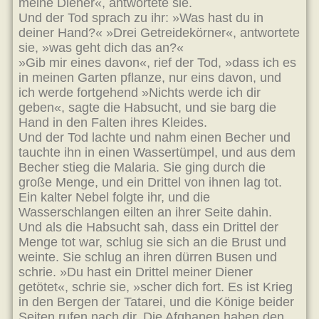
meine Diener«, antwortete sie.
Und der Tod sprach zu ihr: »Was hast du in
deiner Hand?« »Drei Getreidekörner«, antwortete
sie, »was geht dich das an?«
»Gib mir eines davon«, rief der Tod, »dass ich es
in meinen Garten pflanze, nur eins davon, und
ich werde fortgehend »Nichts werde ich dir
geben«, sagte die Habsucht, und sie barg die
Hand in den Falten ihres Kleides.
Und der Tod lachte und nahm einen Becher und
tauchte ihn in einen Wassertümpel, und aus dem
Becher stieg die Malaria. Sie ging durch die
große Menge, und ein Drittel von ihnen lag tot.
Ein kalter Nebel folgte ihr, und die
Wasserschlangen eilten an ihrer Seite dahin.
Und als die Habsucht sah, dass ein Drittel der
Menge tot war, schlug sie sich an die Brust und
weinte. Sie schlug an ihren dürren Busen und
schrie. »Du hast ein Drittel meiner Diener
getötet«, schrie sie, »scher dich fort. Es ist Krieg
in den Bergen der Tatarei, und die Könige beider
Seiten rufen nach dir. Die Afghanen haben den