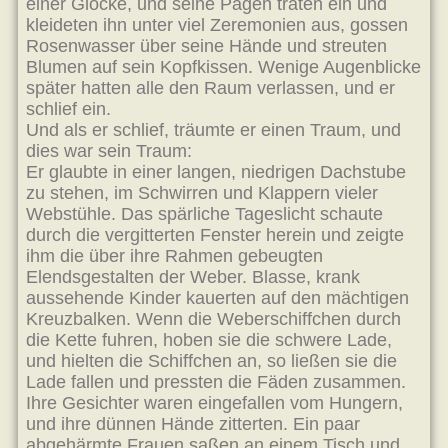
einer Glocke, und seine Pagen traten ein und
kleideten ihn unter viel Zeremonien aus, gossen
Rosenwasser über seine Hände und streuten
Blumen auf sein Kopfkissen. Wenige Augenblicke
später hatten alle den Raum verlassen, und er
schlief ein.
Und als er schlief, träumte er einen Traum, und
dies war sein Traum:
Er glaubte in einer langen, niedrigen Dachstube
zu stehen, im Schwirren und Klappern vieler
Webstühle. Das spärliche Tageslicht schaute
durch die vergitterten Fenster herein und zeigte
ihm die über ihre Rahmen gebeugten
Elendsgestalten der Weber. Blasse, krank
aussehende Kinder kauerten auf den mächtigen
Kreuzbalken. Wenn die Weberschiffchen durch
die Kette fuhren, hoben sie die schwere Lade,
und hielten die Schiffchen an, so ließen sie die
Lade fallen und pressten die Fäden zusammen.
Ihre Gesichter waren eingefallen vom Hungern,
und ihre dünnen Hände zitterten. Ein paar
abgehärmte Frauen saßen an einem Tisch und