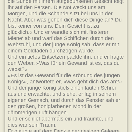
die Sünde mit ihrem aufgedunsenen Gesicht folgt
ihr auf den Fersen. Die Not weckt uns am
Morgen, und die Schande sitzt bei uns in der
Nacht. Aber was gehen dich diese Dinge an? Du
bist keiner von uns. Dein Gesicht ist zu
glücklich.« Und er wandte sich mit finsterer
Miene‘ ab und warf das Schiffchen durch den
Webstuhl, und der junge König sah, dass er mit
einem Goldfaden durchzogen wurde.
Und ein tiefes Entsetzen packte ihn, und er fragte
den Weber. »Was für ein Gewand ist es, das du
webst?«
»Es ist das Gewand für die Krönung des jungen
Königs«, antwortete er, »was geht dich das an?«
Und der junge König stieß einen lauten Schrei
aus und erwachte, und siehe, er lag in seinem
eigenen Gemach, und durch das Fenster sah er
den großen, honigfarbenen Mond in der
dämmerigen Luft hängen.
Und er schlief abermals ein und träumte, und
dies war sein Traum:
Er glaubte auf dem Deck einer riesigen Galeere