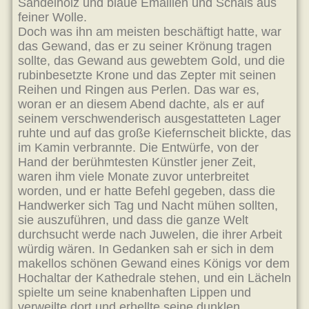
Sandelholz und blaue Emaillen und Schals aus
feiner Wolle.
Doch was ihn am meisten beschäftigt hatte, war
das Gewand, das er zu seiner Krönung tragen
sollte, das Gewand aus gewebtem Gold, und die
rubinbesetzte Krone und das Zepter mit seinen
Reihen und Ringen aus Perlen. Das war es,
woran er an diesem Abend dachte, als er auf
seinem verschwenderisch ausgestatteten Lager
ruhte und auf das große Kiefernscheit blickte, das
im Kamin verbrannte. Die Entwürfe, von der
Hand der berühmtesten Künstler jener Zeit,
waren ihm viele Monate zuvor unterbreitet
worden, und er hatte Befehl gegeben, dass die
Handwerker sich Tag und Nacht mühen sollten,
sie auszuführen, und dass die ganze Welt
durchsucht werde nach Juwelen, die ihrer Arbeit
würdig wären. In Gedanken sah er sich in dem
makellos schönen Gewand eines Königs vor dem
Hochaltar der Kathedrale stehen, und ein Lächeln
spielte um seine knabenhaften Lippen und
verweilte dort und erhellte seine dunklen