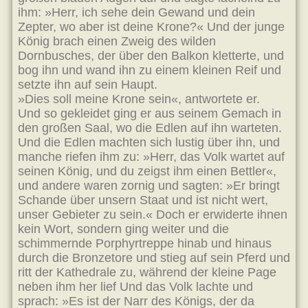
ihm: »Herr, ich sehe dein Gewand und dein
Zepter, wo aber ist deine Krone?« Und der junge
König brach einen Zweig des wilden
Dornbusches, der über den Balkon kletterte, und
bog ihn und wand ihn zu einem kleinen Reif und
setzte ihn auf sein Haupt.
»Dies soll meine Krone sein«, antwortete er.
Und so gekleidet ging er aus seinem Gemach in
den großen Saal, wo die Edlen auf ihn warteten.
Und die Edlen machten sich lustig über ihn, und
manche riefen ihm zu: »Herr, das Volk wartet auf
seinen König, und du zeigst ihm einen Bettler«,
und andere waren zornig und sagten: »Er bringt
Schande über unsern Staat und ist nicht wert,
unser Gebieter zu sein.« Doch er erwiderte ihnen
kein Wort, sondern ging weiter und die
schimmernde Porphyrtreppe hinab und hinaus
durch die Bronzetore und stieg auf sein Pferd und
ritt der Kathedrale zu, während der kleine Page
neben ihm her lief Und das Volk lachte und
sprach: »Es ist der Narr des Königs, der da