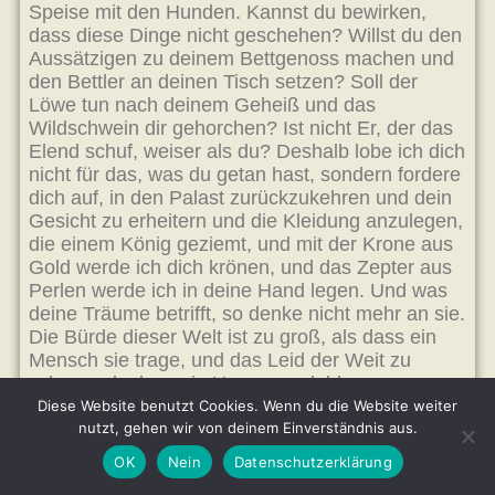
Speise mit den Hunden. Kannst du bewirken,
dass diese Dinge nicht geschehen? Willst du den
Aussätzigen zu deinem Bettgenoss machen und
den Bettler an deinen Tisch setzen? Soll der
Löwe tun nach deinem Geheiß und das
Wildschwein dir gehorchen? Ist nicht Er, der das
Elend schuf, weiser als du? Deshalb lobe ich dich
nicht für das, was du getan hast, sondern fordere
dich auf, in den Palast zurückzukehren und dein
Gesicht zu erheitern und die Kleidung anzulegen,
die einem König geziemt, und mit der Krone aus
Gold werde ich dich krönen, und das Zepter aus
Perlen werde ich in deine Hand legen. Und was
deine Träume betrifft, so denke nicht mehr an sie.
Die Bürde dieser Welt ist zu groß, als dass ein
Mensch sie trage, und das Leid der Weit zu
schwer, als dass ein Herz es erdulde.«
»Sprichst du so in diesem Hause?« sagte der
Diese Website benutzt Cookies. Wenn du die Website weiter
junge König, und er schritt an dem Bischof vorbei
nutzt, gehen wir von deinem Einverständnis aus.
und stieg die Altarstufen hinauf und stand vor
OK
Nein
Datenschutzerklärung
dem Bilde Christi.