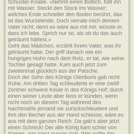
Schuster-Knabe. »Nehmt einen Bottich, füllt ihn
mit Wasser. Steckt den Stock ins Wasser;
welches Ende schneller den Boden berührt, das
ist das Wurzelende. Doch verrate mich deinem
Vater nicht; denn es wäre aus mit mir, wüsste er,
dass ich lebe. Sprich nur so, als ob du das auch
geträumt hättest.«
Geht das Mädchen, erzählt ihrem Vater, was ihr
geträumt habe. Der griff danach wie ein
hungriges Huhn nach dem Rotz, er tat, wie seine
Tochter gesagt hatte. Kam auch jetzt zum
zweitenmal glücklich aus der Patsche.
Doch der Sohn des Königs Olenburis gab nicht
Ruhe. Am dritten Tag schleuderte er eine zwölf
Zentner schwere Keule in des Königs Hof; durch
einen seiner Leute aber liess er künden, wenn
nicht noch an diesem Tag während des
Nachtmahls jemand sie zurückschleudere und
ihm den Becher aus der Hand schiesse, wäre es
aus mit dem ganzen Reich. Da gab’s aber jetzt
einen Schreck! Der alte König kam schier von
Sinnen, war ganz ausser sich. Wer sollte das