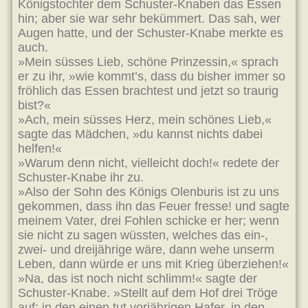
Königstochter dem Schuster-Knaben das Essen
hin; aber sie war sehr bekümmert. Das sah, wer
Augen hatte, und der Schuster-Knabe merkte es
auch.
»Mein süsses Lieb, schöne Prinzessin,« sprach
er zu ihr, »wie kommt’s, dass du bisher immer so
fröhlich das Essen brachtest und jetzt so traurig
bist?«
»Ach, mein süsses Herz, mein schönes Lieb,«
sagte das Mädchen, »du kannst nichts dabei
helfen!«
»Warum denn nicht, vielleicht doch!« redete der
Schuster-Knabe ihr zu.
»Also der Sohn des Königs Olenburis ist zu uns
gekommen, dass ihn das Feuer fresse! und sagte
meinem Vater, drei Fohlen schicke er her; wenn
sie nicht zu sagen wüssten, welches das ein-,
zwei- und dreijährige wäre, dann wehe unserm
Leben, dann würde er uns mit Krieg überziehen!«
»Na, das ist noch nicht schlimm!« sagte der
Schuster-Knabe. »Stellt auf dem Hof drei Tröge
auf; in den einen tut vorjährigen Hafer, in den