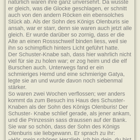
natürlich waren ihre ganz unversehrt. Da wusste
er gleich, was die Glocke geschlagen, er schnitt
auch von den andern Röcken ein ebensolches
Stück ab. Als der Sohn des Königs Olenburis sie
ansah, war er starr, denn sie waren auch jetzt alle
gleich. Er wurde darüber so zornig, dass er die
Alte an einen Rossschweif binden liess, weil sie
ihn so schimpflich hinters Licht geführt hatte.
Der Schuster-Knabe sah, dass hier wahrlich nicht
viel für sie zu holen war; er zog heim und die elf
Burschen auch. Unterwegs fand er ein
schmieriges Hemd und eine schmierige Gatya,
legte sie an und wurde davon noch siebenmal
stärker.
So waren zwei Wochen verflossen; wer anders
kommt da zum Besuch ins Haus des Schuster-
Knaben als der Sohn des Königs Olenburis! Der
Schuster- Knabe schlief gerade, als jener ankam,
und die Prinzessin sass draussen auf der Bank.
Sie war so schön, dass der Sohn des Königs
Olenburis sie liebgewann. Er sprach zu ihr:
»Hör, mein schönes Herzlieb, ich bin dein, du bist