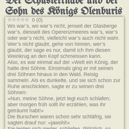
Der Schusterknabe und der
Sohn des Königs Olenburis
0
(
0
)
Wo war’s, wo war’s nicht, jenseit der Glasberge
war’s, diesseit des Operenzmeeres war’s, war’s
oder war’s nicht, vielleicht war’s auch nicht wahr.
Wer’s nicht glaubt, gehe von hinnen, wer’s
glaubt, der sage es nur, damit ich ihm diesen
Weinkrug an den Kopf schmeissen kann.
Also, es war einmal auf der »Welt ein König, der
hatte drei Söhne. Einstmals ging er mit seinen
drei Söhnen hinaus in den Wald, Reisig
sammeln. Als es dunkelte, und sie sich schon zur
Ruhe anschickten, sagte er zu seinen drei
Söhnen:
»Nun, meine Söhne, jetzt legt euch schlafen;
aber morgen früh sollt ihr erzählen, was ihr
geträumt habt!«
Die Burschen waren schon sehr schläfrig, sie
sagten drauf nur: »jawohl!«
Sie legten sich nieder, schliefen. Plötzlich, so