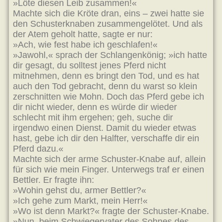
»Löte diesen Leib zusammen!«
Machte sich die Kröte dran, eins – zwei hatte sie
den Schusterknaben zusammengelötet. Und als
der Atem geholt hatte, sagte er nur:
»Ach, wie fest habe ich geschlafen!«
»Jawohl,« sprach der Schlangenkönig; »ich hatte
dir gesagt, du solltest jenes Pferd nicht
mitnehmen, denn es bringt den Tod, und es hat
auch den Tod gebracht, denn du warst so klein
zerschnitten wie Mohn. Doch das Pferd gebe ich
dir nicht wieder, denn es würde dir wieder
schlecht mit ihm ergehen; geh, suche dir
irgendwo einen Dienst. Damit du wieder etwas
hast, gebe ich dir den Halfter, verschaffe dir ein
Pferd dazu.«
Machte sich der arme Schuster-Knabe auf, allein
für sich wie mein Finger. Unterwegs traf er einen
Bettler. Er fragte ihn:
»Wohin gehst du, armer Bettler?«
»Ich gehe zum Markt, mein Herr!«
»Wo ist denn Markt?« fragte der Schuster-Knabe.
»Nun, beim Schwiegervater des Sohnes des