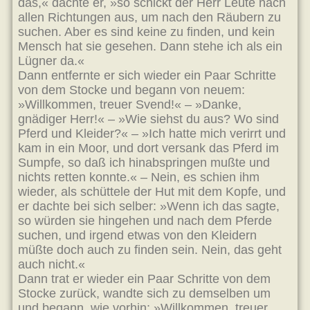
das,« dachte er, »so schickt der Herr Leute nach
allen Richtungen aus, um nach den Räubern zu
suchen. Aber es sind keine zu finden, und kein
Mensch hat sie gesehen. Dann stehe ich als ein
Lügner da.«
Dann entfernte er sich wieder ein Paar Schritte
von dem Stocke und begann von neuem:
»Willkommen, treuer Svend!« – »Danke,
gnädiger Herr!« – »Wie siehst du aus? Wo sind
Pferd und Kleider?« – »Ich hatte mich verirrt und
kam in ein Moor, und dort versank das Pferd im
Sumpfe, so daß ich hinabspringen mußte und
nichts retten konnte.« – Nein, es schien ihm
wieder, als schüttele der Hut mit dem Kopfe, und
er dachte bei sich selber: »Wenn ich das sagte,
so würden sie hingehen und nach dem Pferde
suchen, und irgend etwas von den Kleidern
müßte doch auch zu finden sein. Nein, das geht
auch nicht.«
Dann trat er wieder ein Paar Schritte von dem
Stocke zurück, wandte sich zu demselben um
und begann, wie vorhin: »Willkommen, treuer