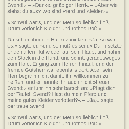
Svend!« – »Danke, gnädiger Herr!« – »Aber wie
siehst du aus? Wo sind Pferd und Kleider?«
»Schwül war’s, und der Meth so lieblich floß,
Drum verlor ich Kleider und rothes Roß.«
Da schien ihm der Hut zuzunicken. »Ja, so war
es,« sagte er, »und so muß es sein.« Dann setzte
er den alten Hut wieder auf sein Haupt und nahm
den Stock in die Hand, und schritt geradesweges
zum Hofe. Er ging zum Herren hinauf, und der
fremde Gutsherr war ebenfalls dort. Aber sein
Herr begann nicht damit, ihn willkommen zu
heißen, und er nannte ihn auch nicht »treuer
Svend;« er fuhr ihn sehr barsch an: »Plagt dich
der Teufel, Svend? Hast du mein Pferd und
meine guten Kleider verlottert?« – »Ja,« sagte
der treue Svend,
»Schwül war’s, und der Meth so lieblich floß,
Drum verlor ich Kleider und rothes Roß.«