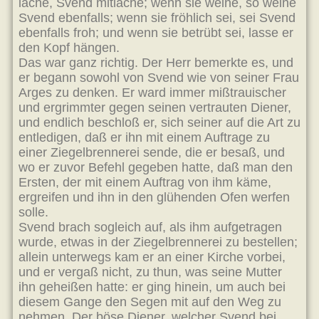
lache, Svend mitlache; wenn sie weine, so weine
Svend ebenfalls; wenn sie fröhlich sei, sei Svend
ebenfalls froh; und wenn sie betrübt sei, lasse er
den Kopf hängen.
Das war ganz richtig. Der Herr bemerkte es, und
er begann sowohl von Svend wie von seiner Frau
Arges zu denken. Er ward immer mißtrauischer
und ergrimmter gegen seinen vertrauten Diener,
und endlich beschloß er, sich seiner auf die Art zu
entledigen, daß er ihn mit einem Auftrage zu
einer Ziegelbrennerei sende, die er besaß, und
wo er zuvor Befehl gegeben hatte, daß man den
Ersten, der mit einem Auftrag von ihm käme,
ergreifen und ihn in den glühenden Ofen werfen
solle.
Svend brach sogleich auf, als ihm aufgetragen
wurde, etwas in der Ziegelbrennerei zu bestellen;
allein unterwegs kam er an einer Kirche vorbei,
und er vergaß nicht, zu thun, was seine Mutter
ihn geheißen hatte: er ging hinein, um auch bei
diesem Gange den Segen mit auf den Weg zu
nehmen. Der böse Diener, welcher Svend bei