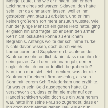
Menge Leute, und wie er hinkam, sah er den
Leichnam eines schwarzen Sklaven, den hatte
sein Herr da einmauern lassen, weil er ihm
gestorben war, statt zu arbeiten, und er ihm
keinen größeren Tort mehr anzutun wusste. Wie
nun der junge Mensch ein gutes Herz hatte, ging
er gleich hin und fragte, ob er denn den armen
Kerl nicht loskaufen könne zu ehrlichem
Begräbnis. Anfangs wollte der schlimme Türke
Nichts davon wissen, doch durch vieles
Lamentieren und Supplizieren brachte es der
Kaufmannssohn endlich dahin, dass man ihm für
sein ganzes Geld den Leichnam gab, den er
sogleich ehrlich und ordentlich begraben ließ.
Nun kann man sich leicht denken, was der alte
Kaufmann für einen Lärm anschlug, als sein
Sohn mit leerem Schiff wiederkam und erzählte,
für was er sein Geld ausgegeben hatte. Er
verschwor sich, dass er ihn nie mehr auf den
Handel schicken wolle; doch als ein Jahr herum
war, hatte ihm seine Frau so zugeredet, dass er
ihn doch noch einmal gehen ließ. Als er nun