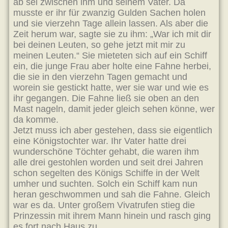
ab sei zwischen ihm und seinem Vater. Da
musste er ihr für zwanzig Gulden Sachen holen
und sie vierzehn Tage allein lassen. Als aber die
Zeit herum war, sagte sie zu ihm: „War ich mit dir
bei deinen Leuten, so gehe jetzt mit mir zu
meinen Leuten.“ Sie mieteten sich auf ein Schiff
ein, die junge Frau aber holte eine Fahne herbei,
die sie in den vierzehn Tagen gemacht und
worein sie gestickt hatte, wer sie war und wie es
ihr gegangen. Die Fahne ließ sie oben an den
Mast nageln, damit jeder gleich sehen könne, wer
da komme.
Jetzt muss ich aber gestehen, dass sie eigentlich
eine Königstochter war. Ihr Vater hatte drei
wunderschöne Töchter gehabt, die waren ihm
alle drei gestohlen worden und seit drei Jahren
schon segelten des Königs Schiffe in der Welt
umher und suchten. Solch ein Schiff kam nun
heran geschwommen und sah die Fahne. Gleich
war es da. Unter großem Vivatrufen stieg die
Prinzessin mit ihrem Mann hinein und rasch ging
es fort nach Haus zu.