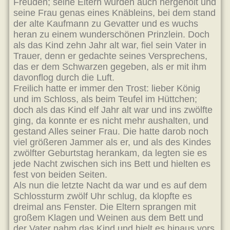
Freuden; seine Eltern wurden auch hergeholt und
seine Frau genas eines Knäbleins, bei dem stand
der alte Kaufmann zu Gevatter und es wuchs
heran zu einem wunderschönen Prinzlein. Doch
als das Kind zehn Jahr alt war, fiel sein Vater in
Trauer, denn er gedachte seines Versprechens,
das er dem Schwarzen gegeben, als er mit ihm
davonflog durch die Luft.
Freilich hatte er immer den Trost: lieber König
und im Schloss, als beim Teufel im Hüttchen;
doch als das Kind elf Jahr alt war und ins zwölfte
ging, da konnte er es nicht mehr aushalten, und
gestand Alles seiner Frau. Die hatte darob noch
viel größeren Jammer als er, und als des Kindes
zwölfter Geburtstag herankam, da legten sie es
jede Nacht zwischen sich ins Bett und hielten es
fest von beiden Seiten.
Als nun die letzte Nacht da war und es auf dem
Schlossturm zwölf Uhr schlug, da klopfte es
dreimal ans Fenster. Die Eltern sprangen mit
großem Klagen und Weinen aus dem Bett und
der Vater nahm das Kind und hielt es hinaus vors