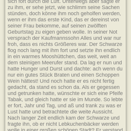
sich fort durch die Luft. Unterwegs aber sagte er
zu ihm, er sehe jetzt, wie schlimm seine Sachen
stünden, doch könne ihm noch geholfen werden,
wenn er ihm das erste Kind, das er dereinst von
seiner Frau bekomme, auf seinen zwölften
Geburtstag zu eigen geben wolle. In seiner Not
versprach der Kaufmannssohn Alles und war nur
froh, dass es nichts Größeres war. Der Schwarze
flog noch lang mit ihm fort und setzte ihn endlich
in ein warmes Mooshüttchen, das weit, weit an
dem steinigen Meerufer stand. Da lag er nun und
hatte Hunger und Durst und dachte: ach wenn du
nur ein gutes Stück Braten und einen Schoppen
Wein hättest! Und noch hatte er es nicht fertig
gedacht, da stand es schon da. Als er gegessen
und getrunken hatte, wünschte er sich eine Pfeife
Tabak, und gleich hatte er sie im Munde. So lebte
er fort, Jahr und Tag, und aß und trank zu was er
Lust hatte und betrachtete die weite Aussicht.
Nach langer Zeit endlich kam der Schwarze und
fragte ihn, ob er nicht Lebkuchenbäcker werden
wolle in einer großen schönen Stadt? Er verstand