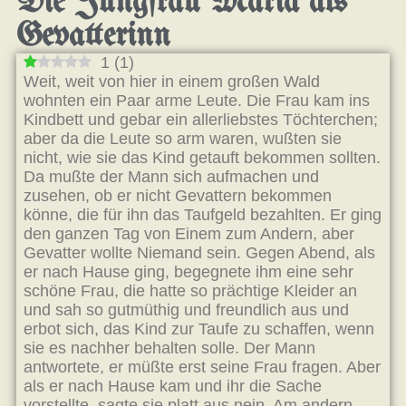
Die Jungfrau Maria als
Gevatterinn
1
(
1
)
Weit, weit von hier in einem großen Wald
wohnten ein Paar arme Leute. Die Frau kam ins
Kindbett und gebar ein allerliebstes Töchterchen;
aber da die Leute so arm waren, wußten sie
nicht, wie sie das Kind getauft bekommen sollten.
Da mußte der Mann sich aufmachen und
zusehen, ob er nicht Gevattern bekommen
könne, die für ihn das Taufgeld bezahlten. Er ging
den ganzen Tag von Einem zum Andern, aber
Gevatter wollte Niemand sein. Gegen Abend, als
er nach Hause ging, begegnete ihm eine sehr
schöne Frau, die hatte so prächtige Kleider an
und sah so gutmüthig und freundlich aus und
erbot sich, das Kind zur Taufe zu schaffen, wenn
sie es nachher behalten solle. Der Mann
antwortete, er müßte erst seine Frau fragen. Aber
als er nach Hause kam und ihr die Sache
vorstellte, sagte sie platt aus nein. Am andern