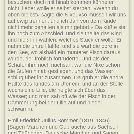
besuchen; doch mit hinab kommen könne er
nicht, lieber wolle er selbst sterben. »Wenn du
oben bleibst« sagte die Nixe, »so müssen wir uns
auf ewig trennen, und ich darf von dem Kinde
nicht mehr behalten als mir gehört.« Da küßte sie
ihn noch zum Abschied, und sie theilte das Kind
und hieß ihn wählen, welches Stück er wolle. Er
nahm die untre Hälfte, und sie warf die obre in
den See, wo alsbald ein munterer Fisch daraus
wurde, der fröhlich fortruderte. Und als der
Schäfer ihm noch nachsah, war die Nixe schon
die Stufen hinab gestiegen, und das Wasser
schlug über ihr zusammen. Da grub er die andre
Hälfte des Kindes am Ufer ein, und an der Stelle
wuchs eine Lilie, die neigte sich über das
Wasser; und man sah oft wie der Fisch in der
Dämmerung bei der Lilie auf und nieder
schwamm.
Emil Friedrich Julius Sommer (1819–1846)
[Sagen Märchen und Gebräuche aus Sachsen
und Thüringen. Deutsche Märchen und Sagen]