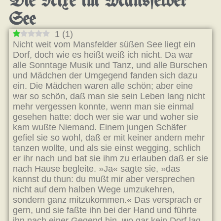
Die Nixe im Mansfelder
See
1
(
1
)
Nicht weit vom Mansfelder süßen See liegt ein
Dorf, doch wie es heißt weiß ich nicht. Da war
alle Sonntage Musik und Tanz, und alle Burschen
und Mädchen der Umgegend fanden sich dazu
ein. Die Mädchen waren alle schön; aber eine
war so schön, daß man sie sein Leben lang nicht
mehr vergessen konnte, wenn man sie einmal
gesehen hatte: doch wer sie war und woher sie
kam wußte Niemand. Einem jungen Schäfer
gefiel sie so wohl, daß er mit keiner andern mehr
tanzen wollte, und als sie einst wegging, schlich
er ihr nach und bat sie ihm zu erlauben daß er sie
nach Hause begleite. »Ja« sagte sie, »das
kannst du thun: du mußt mir aber versprechen
nicht auf dem halben Wege umzukehren,
sondern ganz mitzukommen.« Das versprach er
gern, und sie faßte ihn bei der Hand und führte
ihn nach einer Gegend hin, wo gar kein Dorf lag,