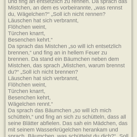
und fing an entsetzlich zu rennen. Da sprach das
Mistchen, an dem es vorbeirannte, „was rennst
du, Wägelchen?“ „Soll ich nicht rennen?
Läuschen hat sich verbrannt,
Flöhchen weint,
Türchen knarrt,
Besenchen kehrt.“
Da sprach das Mistchen „so will ich entsetzlich
brennen,“ und fing an in hellem Feuer zu
brennen. Da stand ein Bäumchen neben dem
Mistchen, das sprach „Mistchen, warum brennst
du?“ „Soll ich nicht brennen?
Läuschen hat sich verbrannt,
Flöhchen weint,
Türchen knarrt,
Besenchen kehrt,
Wägelchen rennt.“
Da sprach das Bäumchen „so will ich mich
schütteln,“ und fing an sich zu schütteln, dass all
seine Blätter abfielen. Das sah ein Mädchen, das
mit seinem Wasserkrügelchen herankam und
sprach „Bäumchen, was schüttelst du dich?“ „Soll