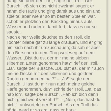
hängt sie über der Tür“, sagte der Troll. Der
Bursch ließ sich das nicht zweimal sagen; er
nahm die Harfe und ging damit aus und ein und
spielte; aber wie er so im besten Spielen war,
schob er plötzlich den Backtrog hinaus aufs
Wasser und ruderte damit fort, dass es nur so
sauste.
Nach einer Weile deuchte es den Troll, die
Tochter bliebe gar zu lange draußen, und er ging
hin, sich nach ihr umzuschauen; da sah er aber
den Burschen in dem Trog weit weg auf dem
Wasser. „Bist du es, der mir meine sieben
silbernen Enten genommen hat?“ rief der Troll.
„Ja“, sagte der Bursche. „Du bist es, der mir auch
meine Decke mit den silbernen und goldnen
Rauten genommen hat?“ – „Ja!“ sagte der
Bursch. „Hast du mir nun auch meine goldne
Harfe genommen, du?“ schrie der Troll. „Ja, das
hab ich“, sagte der Bursch. „Hab ich dich denn
nicht gleichwohl verzehrt?“ – „Nein, das hast du
nicht“, antwortete der Bursch. Als der Troll das
hörte, ward er so arg, dass er barst.