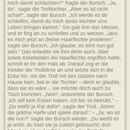
mich damit schlachten?“ fragte der Bursch. „Ja,
du“, sagte die Trolltochter. „Aber es ist nicht
scharf“, sagte der Bursch. „Ich werde es dir
schleifen, damit du mich desto leichter ums
Leben bringen kannst.“ Sie gab ihm das Messer,
und er fing an zu schleifen und zu wetzen. „lass
es mich jetzt an deiner Haarflechte probieren“,
sagte der Bursch, „ich glaube, es wird nun gut
sein.“ Das erlaubte sie ihm denn auch. Aber
sowie Askeladden die Haarflechte ergriffen hatte,
schnitt er ihr den Hals ab. Darauf zog er die
Kleider der Trolldirne an und setzte sich in die
Ecke hin. Als der Troll mit den Gästen nach
Hause kam, bat er die Tochter – denn er glaubte,
dass sie es wäre -, sie möchte doch auch zu
Tisch kommen. „Nein“, antwortete der Bursch,
„ich will kein Essen haben, ich bin so betrübt.“ –
„Du weißt ja Rat dafür“, sagte der Troll. „Nimm
die goldne Harfe und spiele darauf.“ – „Ja, wo ist
die nun?“ sagte der Bursch wieder. „Du weißt es
ja wohl, du hast sie ja zuletzt gebraucht; dort