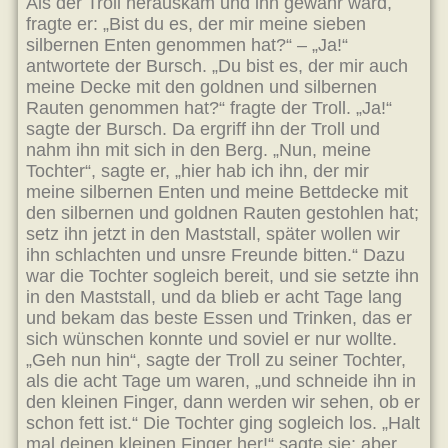
Als der Troll herauskam und ihn gewahr ward,
fragte er: „Bist du es, der mir meine sieben
silbernen Enten genommen hat?“ – „Ja!“
antwortete der Bursch. „Du bist es, der mir auch
meine Decke mit den goldnen und silbernen
Rauten genommen hat?“ fragte der Troll. „Ja!“
sagte der Bursch. Da ergriff ihn der Troll und
nahm ihn mit sich in den Berg. „Nun, meine
Tochter“, sagte er, „hier hab ich ihn, der mir
meine silbernen Enten und meine Bettdecke mit
den silbernen und goldnen Rauten gestohlen hat;
setz ihn jetzt in den Maststall, später wollen wir
ihn schlachten und unsre Freunde bitten.“ Dazu
war die Tochter sogleich bereit, und sie setzte ihn
in den Maststall, und da blieb er acht Tage lang
und bekam das beste Essen und Trinken, das er
sich wünschen konnte und soviel er nur wollte.
„Geh nun hin“, sagte der Troll zu seiner Tochter,
als die acht Tage um waren, „und schneide ihn in
den kleinen Finger, dann werden wir sehen, ob er
schon fett ist.“ Die Tochter ging sogleich los. „Halt
mal deinen kleinen Finger her!“ sagte sie; aber