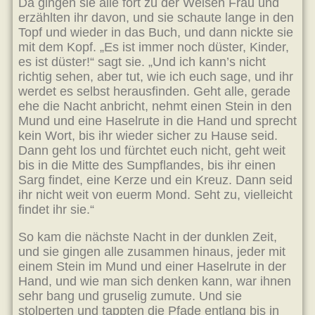
Da gingen sie alle fort zu der Weisen Frau und
erzählten ihr davon, und sie schaute lange in den
Topf und wieder in das Buch, und dann nickte sie
mit dem Kopf. „Es ist immer noch düster, Kinder,
es ist düster!“ sagt sie. „Und ich kann’s nicht
richtig sehen, aber tut, wie ich euch sage, und ihr
werdet es selbst herausfinden. Geht alle, gerade
ehe die Nacht anbricht, nehmt einen Stein in den
Mund und eine Haselrute in die Hand und sprecht
kein Wort, bis ihr wieder sicher zu Hause seid.
Dann geht los und fürchtet euch nicht, geht weit
bis in die Mitte des Sumpflandes, bis ihr einen
Sarg findet, eine Kerze und ein Kreuz. Dann seid
ihr nicht weit von euerm Mond. Seht zu, vielleicht
findet ihr sie.“
So kam die nächste Nacht in der dunklen Zeit,
und sie gingen alle zusammen hinaus, jeder mit
einem Stein im Mund und einer Haselrute in der
Hand, und wie man sich denken kann, war ihnen
sehr bang und gruselig zumute. Und sie
stolperten und tappten die Pfade entlang bis in