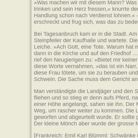
»Was machen wir mit diesem Mann? Was ma
trinken und sein Herz fressen,« knurrte de
Handlung schon nach Verdienst lohnen.« 
erschreckt und frug sich, was das zu bed
Bei Tagesanbruch kam er in die Stadt. Am 
Steinpfeiler der Kaufhalle und wartete. 
Leiche. »Ach Gott, eine Tote. Warum hat m
dann in die Kirche und auf den Friedhof …«
rief den Neugierigen zu: »Bietet mir keiner
diese Worte vernahmen, »das ist ein Narr, 
diese Frau tötete, um sie zu berauben und
Schwein. Die Sache muss dem Gericht an
Man verständigte die Landjäger und den St
fliehen und so stieg er denn aufs Pferd, n
einer Höhe angelangt, sahen sie ihn. Der 
Weg, um rascher weiter zu kommen. Die La
geworfen und abgeurteilt wurde. Er sollte
Der kleine Mönch aber wurde der grosse 
[Frankreich: Emil Karl Blümml: Schwänke