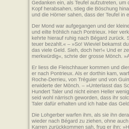
Gedanken ein, als Teufel aufzutreten, um
Kopf herabsahen, stieg die Böschung hinan 
und die Hörner sahen, dass der Teufel in e
Der Mond war aufgegangen und der kleine M
und eilte fröhlich nach Pontrieux. Hier ve
kehrte hierauf ruhig nach Bégard zurück.
teuer bezahlt.« – »So! Wieviel bekamst du
das viele Geld. Sieh, doch her!« Und er ze
merkwürdig«, schrie der grosse Mönch. »A
Er liess die Fleischhauer kommen und die
er nach Pontrieux. Als er dorthin kam, war
Roche-Derrieu, von Tréguier und von Guin
erwiderte der Mönch. – »Unterlasst das Sc
Hundert Taler und nicht einen Heller wenig
seid wohl närrisch geworden, dass ihr so
Taler dafür erhalten und ich habe das Gel
Die Lohgerber warfen ihm, als sie ihn de
wieder nach Bégard zu ziehen, ohne auch n
Karren zurückkommen sah, frug er ihn: »Ha