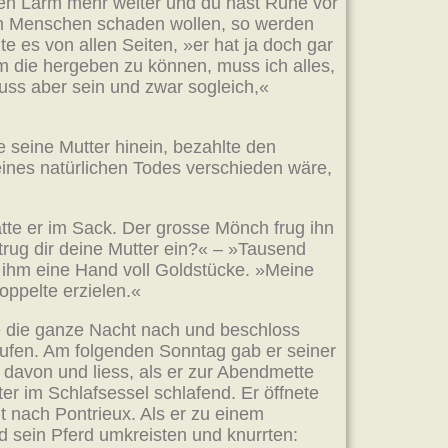
nen Lärm mehr weiter und du hast Ruhe vor
em Menschen schaden wollen, so werden
e es von allen Seiten, »er hat ja doch gar
um die hergeben zu können, muss ich alles,
uss aber sein und zwar sogleich,«
 seine Mutter hinein, bezahlte den
eines natürlichen Todes verschieden wäre,
tte er im Sack. Der grosse Mönch frug ihn
trug dir deine Mutter ein?« – »Tausend
e ihm eine Hand voll Goldstücke. »Meine
oppelte erzielen.«
e die ganze Nacht nach und beschloss
aufen. Am folgenden Sonntag gab er seiner
 davon und liess, als er zur Abendmette
er im Schlafsessel schlafend. Er öffnete
t nach Pontrieux. Als er zu einem
d sein Pferd umkreisten und knurrten: