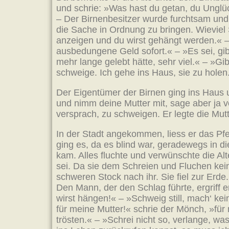
und schrie: »Was hast du getan, du Unglü
– Der Birnenbesitzer wurde furchtsam und 
die Sache in Ordnung zu bringen. Wieviel 
anzeigen und du wirst gehängt werden.« – »
ausbedungene Geld sofort.« – »Es sei, gib 
mehr lange gelebt hätte, sehr viel.« – »Gib
schweige. Ich gehe ins Haus, sie zu holen
Der Eigentümer der Birnen ging ins Haus 
und nimm deine Mutter mit, sage aber ja
versprach, zu schweigen. Er legte die Mutt
In der Stadt angekommen, liess er das Pfer
ging es, da es blind war, geradewegs in d
kam. Alles fluchte und verwünschte die Alt
sei. Da sie dem Schreien und Fluchen kein
schweren Stock nach ihr. Sie fiel zur Erde
Den Mann, der den Schlag führte, ergriff 
wirst hängen!« – »Schweig still, mach‘ ke
für meine Mutter!« schrie der Mönch, »für 
trösten.« – »Schrei nicht so, verlange, w