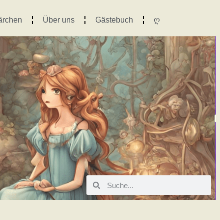
ärchen
Über uns
Gästebuch
ღ