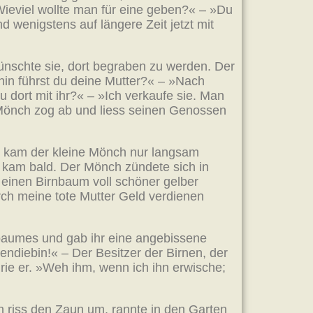
Wieviel wollte man für eine geben?« – »Du
d wenigstens auf längere Zeit jetzt mit
wünschte sie, dort begraben zu werden. Der
ohin führst du deine Mutter?« – »Nach
 dort mit ihr?« – »Ich verkaufe sie. Man
ne Mönch zog ab und liess seinen Genossen
o kam der kleine Mönch nur langsam
d kam bald. Der Mönch zündete sich in
 einen Birnbaum voll schöner gelber
rch meine tote Mutter Geld verdienen
nbaumes und gab ihr eine angebissene
endiebin!« – Der Besitzer der Birnen, der
ie er. »Weh ihm, wenn ich ihn erwische;
ch riss den Zaun um, rannte in den Garten