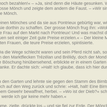
 noch bezahlen!« – »Ja, sind denn die Häute gesunken. 
rosse Mönch und zeigte dem andern die Faust. – »Wir sin
ine Mönch.
leinen Mönches und da sie aus Pontrieux gebürtig war, 
 sie dorthin zu schaffen. Der grosse Mönch frug ihn: »W
ote Frau auf den Markt nach Pontrieux! Und was machst du
auen seit einiger Zeit gute Preise erzielen.« – Der klei
ten Frauen, die teure Preise erzielen, spintisierte.
 die Wege schlecht waren und sein Pferd nicht sah, s
en den Marktflecken Trézélan und Brélidy, doch der Mon
e Böschung hinübersehend, erblickte er in einem Garten
ke. Er dachte sich: »Halt! Ich glaube, dass ich hier du
 in den Garten und lehnte sie gegen den Stamm des Bir
ch auf den Weg zurück und schrie: »Halt, halt! Eine Birn
em Gewehr bewaffnet, herbei. – »Wo ist der Dieb?« schr
d werde ich gar keine mehr haben.«
me, zielte, drückte los – und sie fiel zur Erde. Der Mön