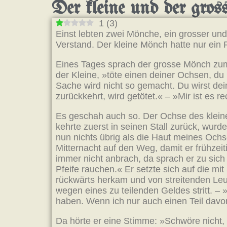
Der kleine und der gro
1
(
3
)
Einst lebten zwei Mönche, ein grosser und
Verstand. Der kleine Mönch hatte nur ein 
Eines Tages sprach der grosse Mönch zum
der Kleine, »töte einen deiner Ochsen, du
Sache wird nicht so gemacht. Du wirst dei
zurückkehrt, wird getötet.« – »Mir ist es r
Es geschah auch so. Der Ochse des kleine
kehrte zuerst in seinen Stall zurück, wur
nun nichts übrig als die Haut meines Ochs
Mitternacht auf den Weg, damit er frühzei
immer nicht anbrach, da sprach er zu sich
Pfeife rauchen.« Er setzte sich auf die m
rückwärts herkam und von streitenden Leu
wegen eines zu teilenden Geldes stritt. –
haben. Wenn ich nur auch einen Teil da
Da hörte er eine Stimme: »Schwöre nicht, 