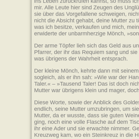
ins Leben zurückrufen kannst, so muss ic
mir. Alle Leute hier sind Zeugen des Un
sie über das Vorgefallene schweigen, nich
nicht die Absicht gehabt, deine Mutter zu
was ich besitze, verkaufen und mich, mei
erwiderte der unbarmherzige Mönch, »sonst
Der arme Töpfer lieh sich das Geld aus un
Pfarrer, der ihr das Requiem sang und sie
was übrigens der Wahrheit entsprach.
Der kleine Mönch, kehrte dann mit seinem 
sogleich, als er ihn sah: »Wie war der Ha
Taler.« – »Tausend Taler! Das ist doch ni
Mutter war übrigens klein und mager, doch 
Diese Worte, sowie der Anblick des Golde
endlich, seine Mutter umzubringen, um si
Mutter, da er wusste, dass sie guten Wein
ging, noch eine volle Flasche auf dem Tisc
ihr eine Ader und sie erwachte nimmer. Ge
Kreuzweg kam, wo ein Steinkreuz in die Hö