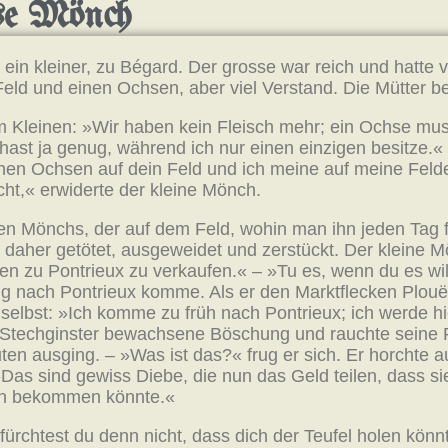
sse Mönch
 ein kleiner, zu Bégard. Der grosse war reich und hatte
Feld und einen Ochsen, aber viel Verstand. Die Mütter be
 Kleinen: »Wir haben kein Fleisch mehr; ein Ochse mus
 hast ja genug, während ich nur einen einzigen besitze.«
nen Ochsen auf dein Feld und ich meine auf meine Felder 
echt,« erwiderte der kleine Mönch.
n Mönchs, der auf dem Feld, wohin man ihn jeden Tag f
de daher getötet, ausgeweidet und zerstückt. Der kleine 
en zu Pontrieux zu verkaufen.« – »Tu es, wenn du es wi
tig nach Pontrieux komme. Als er den Marktflecken Plouë
 selbst: »Ich komme zu früh nach Pontrieux; ich werde 
it Stechginster bewachsene Böschung und rauchte seine P
ten ausging. – »Was ist das?« frug er sich. Er horchte
 »Das sind gewiss Diebe, die nun das Geld teilen, dass s
von bekommen könnte.«
fürchtest du denn nicht, dass dich der Teufel holen kö