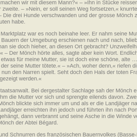
chen wir mit diesem Mann?« – »Ihn in Stücke reissen«,
r zweite. – »Nein, er soll seinen Weg fortsetzen,« knurrt
– Die drei Hunde verschwanden und der grosse Mönch zo
euten habe.
Marktplatz war es noch beinahe leer. Er nahm seine Mut
Die Bauern der Umgebung erschienen nach und nach, blie
an sie doch hieher, an diesen Ort gebracht? Unzweifelh
 – Der Mönch hörte alles, sagte aber kein Wort. Endlich
 etwas für meine Mutter, sie ist doch eine schöne, alte …
der seine Mutter tötete.« – »Ach, woher denn,« riefen di
 nun den Narren spielt. Seht doch den Hals der toten Fr
gezeigt werden.«
aatsanwalt. Bei dergestalter Sachlage sah der Mönch ei
ahm die Mutter vor sich und sprengte eilends davon. Zwei
Mönch blickte sich immer um und als er die Landjäger na
ndjäger erreichten ihn jedoch und führten ihn nach Pont
 gehängt, dann verbrannt und seine Asche in die Winde v
Mönch der Abtei Bégard.
 und Schnurren des französischen Bauernvolkes (Basse