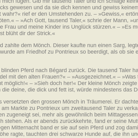
h mich fügen. Gib mir tausend Taler und ich schlage kei
glücks gewesen und da sie dich kennen und gewiss kein
t wahr?« rief er den Umstehenden zu. – »Gewiss,« ertönt
 töten.« – »Ach Gott, tausend Taler,« schrie der Mann, »
ne Frau und meine Kinder ins Unglück stürzen.« – »Es m
 blüht dir der Strick.«
d zahlte dem Mönch. Dieser kaufte nun einen Sarg, legte
 wurde am Friedhof zu Pontrieux so beerdigt, als ob sie 
blinden Pferd nach Bégard zurück. Die tausend Taler ha
ndel mit den alten Frauen?« – »Ausgezeichnet.« – »Was 
cht möglich!« – »Sieh doch her!« Der kleine Mönch zeigt
die deine, die dick und fett ist, würde mindestens das D
s versetzten den grossen Mönch in Träumerei. Er dacht
e am Markte zu Pontrieux um zweitausend Taler zu verk
en zugeneigt sei, mehr als gewöhnlich beim Mittagessen
h stehen. Als er abends zurückkehrte, fand er seine Mutt
gen Mitternacht band er sie auf sein Pferd und zog dami
he ragte, tauchten drei schwarze Hunde auf, die ihn un