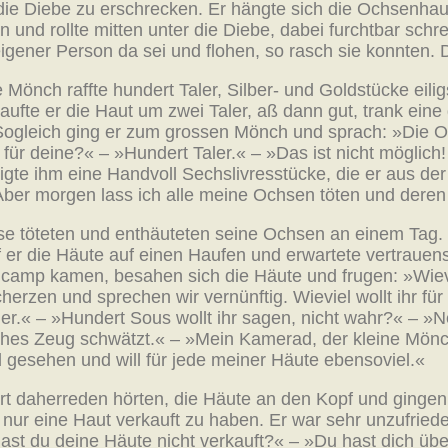
 die Diebe zu erschrecken. Er hängte sich die Ochsenh
und rollte mitten unter die Diebe, dabei furchtbar schre
igener Person da sei und flohen, so rasch sie konnten. 
önch raffte hundert Taler, Silber- und Goldstücke eili
rkaufte er die Haut um zwei Taler, aß dann gut, trank ei
 Sogleich ging er zum grossen Mönch und sprach: »Die 
 für deine?« – »Hundert Taler.« – »Das ist nicht möglich
igte ihm eine Handvoll Sechslivresstücke, die er aus de
ber morgen lass ich alle meine Ochsen töten und deren
se töteten und enthäuteten seine Ochsen an einem Tag.
f er die Häute auf einen Haufen und erwartete vertrauen
camp kamen, besahen sich die Häute und frugen: »Wievi
herzen und sprechen wir vernünftig. Wieviel wollt ihr fü
er.« – »Hundert Sous wollt ihr sagen, nicht wahr?« – »Ne
lches Zeug schwätzt.« – »Mein Kamerad, der kleine Mönch
d gesehen und will für jede meiner Häute ebensoviel.«
rart daherreden hörten, die Häute an den Kopf und gin
ur eine Haut verkauft zu haben. Er war sehr unzufriede
st du deine Häute nicht verkauft?« – »Du hast dich übe