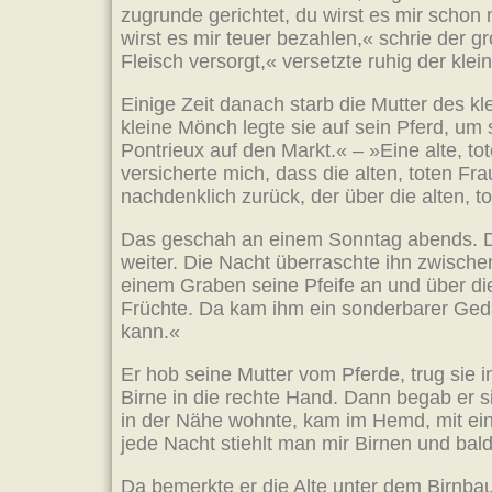
zugrunde gerichtet, du wirst es mir schon
wirst es mir teuer bezahlen,« schrie der g
Fleisch versorgt,« versetzte ruhig der kle
Einige Zeit danach starb die Mutter des k
kleine Mönch legte sie auf sein Pferd, um
Pontrieux auf den Markt.« – »Eine alte, t
versicherte mich, dass die alten, toten Fr
nachdenklich zurück, der über die alten, to
Das geschah an einem Sonntag abends. Da
weiter. Die Nacht überraschte ihn zwisch
einem Graben seine Pfeife an und über di
Früchte. Da kam ihm ein sonderbarer Gedan
kann.«
Er hob seine Mutter vom Pferde, trug sie
Birne in die rechte Hand. Dann begab er si
in der Nähe wohnte, kam im Hemd, mit ein
jede Nacht stiehlt man mir Birnen und bal
Da bemerkte er die Alte unter dem Birnbau