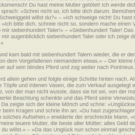
cksmensch! Du hast meine Mutter getötet! Ich werde di
sprach: »Schrei nicht so, ich bitte dich darum. Bemühen
Schweiggeld willst du?« – »Ich schweige nicht! Du hast 
Ich bitte dich, schreie nicht so, sondern mache einen Vo
mir siebenhundert Taler!« – »Siebenhundert Taler! Das ist
 mir augenblicklich siebenhundert Taler oder ich zeige di
.«
und kam bald mit siebenhundert Talern wieder, die er d
 von dem Vorgefallenen niemandem etwas.« – Der kleine
er auf sein blindes Pferd und zog weiter nach Pontrieux.
d allein gehen und folgte einige Schritte hinten nach. 
ie Töpfe und irdenen Vasen, die zum Verkauf ausgelegt 
e, von der man nicht wusste, dass sie tot sei, von der ma
erlei Beachtung schenkte und das Pferd seine Verwüstun
. Da zeigte sich der kleine Mönch und schrie: »Unglückse
er beim Kragen und schrie ihn an: »Du hast zugeschlagen
in solches Aufsehen,« erwiderte der erschreckte Mann, »
meine teuere Mutter, die beste aller Mütter; alles Geld d
as du willst.« – »Da das Unglück nun schon einmal gesch