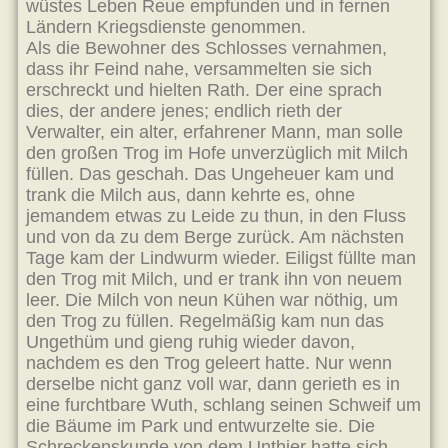
wüstes Leben Reue empfunden und in fernen
Ländern Kriegsdienste genommen.
Als die Bewohner des Schlosses vernahmen,
dass ihr Feind nahe, versammelten sie sich
erschreckt und hielten Rath. Der eine sprach
dies, der andere jenes; endlich rieth der
Verwalter, ein alter, erfahrener Mann, man solle
den großen Trog im Hofe unverzüglich mit Milch
füllen. Das geschah. Das Ungeheuer kam und
trank die Milch aus, dann kehrte es, ohne
jemandem etwas zu Leide zu thun, in den Fluss
und von da zu dem Berge zurück. Am nächsten
Tage kam der Lindwurm wieder. Eiligst füllte man
den Trog mit Milch, und er trank ihn von neuem
leer. Die Milch von neun Kühen war nöthig, um
den Trog zu füllen. Regelmäßig kam nun das
Ungethüm und gieng ruhig wieder davon,
nachdem es den Trog geleert hatte. Nur wenn
derselbe nicht ganz voll war, dann gerieth es in
eine furchtbare Wuth, schlang seinen Schweif um
die Bäume im Park und entwurzelte sie. Die
Schreckenskunde von dem Unthier hatte sich