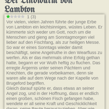
Der Lindwurm von
Lambton
1
(
3
)
Vor vielen, vielen Jahren führte der junge Erbe
von Lambton ein leichtsinniges, wüstes Leben. Er
kümmerte sich weder um Gott, noch um die
Menschen und gieng am Sonntagmorgen viel
lieber auf den Fischfang, als zur heiligen Messe.
So war er eines Sonntags wieder damit
beschäftigt, seine Angelruthe in den Wearfluss zu
werfen. Als er das mehrmals ohne Erfolg gethan
hatte, begann er vor Wuth heftig zu fluchen. Das
erregte Ärgernis unter seinen Pächtern und
Knechten, die gerade vorbeikamen, denn sie
waren alle auf dem Wege nach der Kapelle von
Brugeford begriffen.
Gleich darauf spürte er, dass etwas an seiner
Angel zog, und in der Hoffnung, dass er endlich
einen großen, schönen Fisch gefangen habe,
wendete er all seine Kraft und Geschicklichkeit
daran, seine Beute herauszuziehen. Aber wie