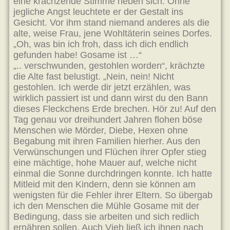
eine krächzende Stimme neben sich. Ohne
jegliche Angst leuchtete er der Gestalt ins
Gesicht. Vor ihm stand niemand anderes als die
alte, weise Frau, jene Wohltäterin seines Dorfes.
„Oh, was bin ich froh, dass ich dich endlich
gefunden habe! Gosame ist …“
„.. verschwunden, gestohlen worden“, krächzte
die Alte fast belustigt. „Nein, nein! Nicht
gestohlen. Ich werde dir jetzt erzählen, was
wirklich passiert ist und dann wirst du den Bann
dieses Fleckchens Erde brechen. Hör zu! Auf den
Tag genau vor dreihundert Jahren flohen böse
Menschen wie Mörder, Diebe, Hexen ohne
Begabung mit ihren Familien hierher. Aus den
Verwünschungen und Flüchen ihrer Opfer stieg
eine mächtige, hohe Mauer auf, welche nicht
einmal die Sonne durchdringen konnte. Ich hatte
Mitleid mit den Kindern, denn sie können am
wenigsten für die Fehler ihrer Eltern. So übergab
ich den Menschen die Mühle Gosame mit der
Bedingung, dass sie arbeiten und sich redlich
ernähren sollen. Auch Vieh ließ ich ihnen nach