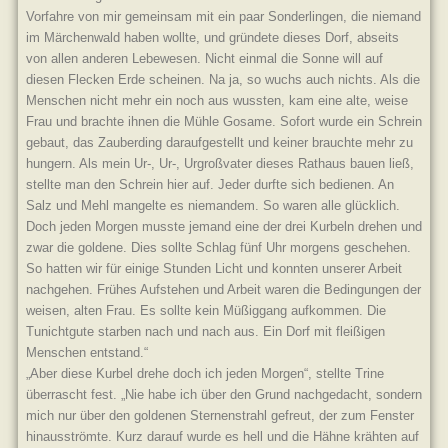
Vorfahre von mir gemeinsam mit ein paar Sonderlingen, die niemand
im Märchenwald haben wollte, und gründete dieses Dorf, abseits
von allen anderen Lebewesen. Nicht einmal die Sonne will auf
diesen Flecken Erde scheinen. Na ja, so wuchs auch nichts. Als die
Menschen nicht mehr ein noch aus wussten, kam eine alte, weise
Frau und brachte ihnen die Mühle Gosame. Sofort wurde ein Schrein
gebaut, das Zauberding daraufgestellt und keiner brauchte mehr zu
hungern. Als mein Ur-, Ur-, Urgroßvater dieses Rathaus bauen ließ,
stellte man den Schrein hier auf. Jeder durfte sich bedienen. An
Salz und Mehl mangelte es niemandem. So waren alle glücklich.
Doch jeden Morgen musste jemand eine der drei Kurbeln drehen und
zwar die goldene. Dies sollte Schlag fünf Uhr morgens geschehen.
So hatten wir für einige Stunden Licht und konnten unserer Arbeit
nachgehen. Frühes Aufstehen und Arbeit waren die Bedingungen der
weisen, alten Frau. Es sollte kein Müßiggang aufkommen. Die
Tunichtgute starben nach und nach aus. Ein Dorf mit fleißigen
Menschen entstand.“
„Aber diese Kurbel drehe doch ich jeden Morgen“, stellte Trine
überrascht fest. „Nie habe ich über den Grund nachgedacht, sondern
mich nur über den goldenen Sternenstrahl gefreut, der zum Fenster
hinausströmte. Kurz darauf wurde es hell und die Hähne krähten auf