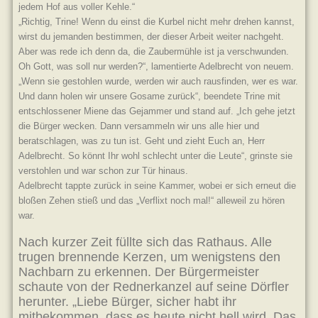
jedem Hof aus voller Kehle.“
„Richtig, Trine! Wenn du einst die Kurbel nicht mehr drehen kannst,
wirst du jemanden bestimmen, der dieser Arbeit weiter nachgeht.
Aber was rede ich denn da, die Zaubermühle ist ja verschwunden.
Oh Gott, was soll nur werden?“, lamentierte Adelbrecht von neuem.
„Wenn sie gestohlen wurde, werden wir auch rausfinden, wer es war.
Und dann holen wir unsere Gosame zurück“, beendete Trine mit
entschlossener Miene das Gejammer und stand auf. „Ich gehe jetzt
die Bürger wecken. Dann versammeln wir uns alle hier und
beratschlagen, was zu tun ist. Geht und zieht Euch an, Herr
Adelbrecht. So könnt Ihr wohl schlecht unter die Leute“, grinste sie
verstohlen und war schon zur Tür hinaus.
Adelbrecht tappte zurück in seine Kammer, wobei er sich erneut die
bloßen Zehen stieß und das „Verflixt noch mal!“ alleweil zu hören
war.
Nach kurzer Zeit füllte sich das Rathaus. Alle
trugen brennende Kerzen, um wenigstens den
Nachbarn zu erkennen. Der Bürgermeister
schaute von der Rednerkanzel auf seine Dörfler
herunter. „Liebe Bürger, sicher habt ihr
mitbekommen, dass es heute nicht hell wird. Das