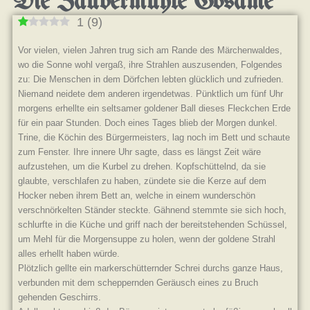
Die Zaubermühle Gosame
1
(
9
)
Vor vielen, vielen Jahren trug sich am Rande des Märchenwaldes,
wo die Sonne wohl vergaß, ihre Strahlen auszusenden, Folgendes
zu: Die Menschen in dem Dörfchen lebten glücklich und zufrieden.
Niemand neidete dem anderen irgendetwas. Pünktlich um fünf Uhr
morgens erhellte ein seltsamer goldener Ball dieses Fleckchen Erde
für ein paar Stunden. Doch eines Tages blieb der Morgen dunkel.
Trine, die Köchin des Bürgermeisters, lag noch im Bett und schaute
zum Fenster. Ihre innere Uhr sagte, dass es längst Zeit wäre
aufzustehen, um die Kurbel zu drehen. Kopfschüttelnd, da sie
glaubte, verschlafen zu haben, zündete sie die Kerze auf dem
Hocker neben ihrem Bett an, welche in einem wunderschön
verschnörkelten Ständer steckte. Gähnend stemmte sie sich hoch,
schlurfte in die Küche und griff nach der bereitstehenden Schüssel,
um Mehl für die Morgensuppe zu holen, wenn der goldene Strahl
alles erhellt haben würde.
Plötzlich gellte ein markerschütternder Schrei durchs ganze Haus,
verbunden mit dem scheppernden Geräusch eines zu Bruch
gehenden Geschirrs.