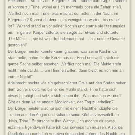
Adelbrecht – so hieß der Bürgermeister – rannte barfüßig, so schnell
er konnte zu Trine, wobei er sich mehrmals böse die Zehen stieß.
„Verflixt noch mal! Trine, was machst du mitten in der Nacht im
Bürgersaal? Kannst du denn nicht wenigstens warten, bis es hell
ist?“ Wütend stand er vor seiner Köchin und starrte sie fassungslos
an. Ihr ganzer Körper zitterte, sie zeigte auf etwas und stotterte:
„Die Mühle … sie ist weg! Irgendjemand hat … hat unsere Gosame
gestohlen!“
Der Bürgermeister konnte kaum glauben, was seine Köchin da
stammelte, nahm ihr die Kerze aus der Hand und wollte sich die
ganze Sache selber ansehen. „Verflixt noch mal! Die Mühle steht
nicht mehr da! Ja … um Himmelswillen, dann bleibt es von nun an
immer Nacht!“
Adelbrecht hockte wie ein gebrechlicher Greis auf den Stufen neben
dem Schrein, dort, wo bisher die Mühle stand. Trine hatte sich
etwas beruhigt und setzte sich neben ihn. „Was machen wir nun?
Gibt es denn keine andere Möglichkeit, den Tag zu erhellen?“
Der Bürgermeister wischte sich mit einem Nachthemdzipfel die
Tränen aus den Augen und schaute seine Köchin verzweifelt an.
„Nein, Trine.“ Er tätschelte ihre Wange. „Ich möchte dir etwas
erzählen. Irgendwann hätte ich das sowieso tun müssen. Also, der
Überlieferung nach floh vor etwa dreihundert Jahren des Nachts ein