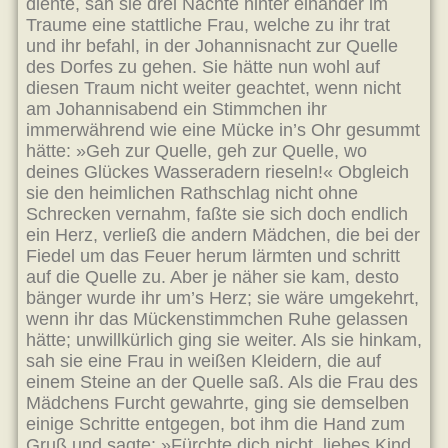
diente, sah sie drei Nächte hinter einander im
Traume eine stattliche Frau, welche zu ihr trat
und ihr befahl, in der Johannisnacht zur Quelle
des Dorfes zu gehen. Sie hätte nun wohl auf
diesen Traum nicht weiter geachtet, wenn nicht
am Johannisabend ein Stimmchen ihr
immerwährend wie eine Mücke in’s Ohr gesummt
hätte: »Geh zur Quelle, geh zur Quelle, wo
deines Glückes Wasseradern rieseln!« Obgleich
sie den heimlichen Rathschlag nicht ohne
Schrecken vernahm, faßte sie sich doch endlich
ein Herz, verließ die andern Mädchen, die bei der
Fiedel um das Feuer herum lärmten und schritt
auf die Quelle zu. Aber je näher sie kam, desto
bänger wurde ihr um’s Herz; sie wäre umgekehrt,
wenn ihr das Mückenstimmchen Ruhe gelassen
hätte; unwillkürlich ging sie weiter. Als sie hinkam,
sah sie eine Frau in weißen Kleidern, die auf
einem Steine an der Quelle saß. Als die Frau des
Mädchens Furcht gewahrte, ging sie demselben
einige Schritte entgegen, bot ihm die Hand zum
Gruß und sagte: »Fürchte dich nicht, liebes Kind,