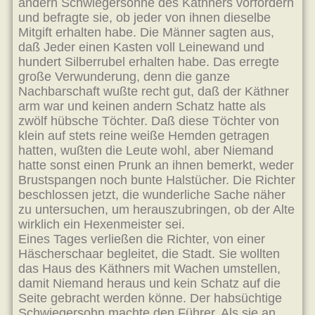
andern Schwiegersöhne des Käthners vorfordern
und befragte sie, ob jeder von ihnen dieselbe
Mitgift erhalten habe. Die Männer sagten aus,
daß Jeder einen Kasten voll Leinewand und
hundert Silberrubel erhalten habe. Das erregte
große Verwunderung, denn die ganze
Nachbarschaft wußte recht gut, daß der Käthner
arm war und keinen andern Schatz hatte als
zwölf hübsche Töchter. Daß diese Töchter von
klein auf stets reine weiße Hemden getragen
hatten, wußten die Leute wohl, aber Niemand
hatte sonst einen Prunk an ihnen bemerkt, weder
Brustspangen noch bunte Halstücher. Die Richter
beschlossen jetzt, die wunderliche Sache näher
zu untersuchen, um herauszubringen, ob der Alte
wirklich ein Hexenmeister sei.
Eines Tages verließen die Richter, von einer
Häscherschaar begleitet, die Stadt. Sie wollten
das Haus des Käthners mit Wachen umstellen,
damit Niemand heraus und kein Schatz auf die
Seite gebracht werden könne. Der habsüchtige
Schwiegersohn machte den Führer. Als sie an