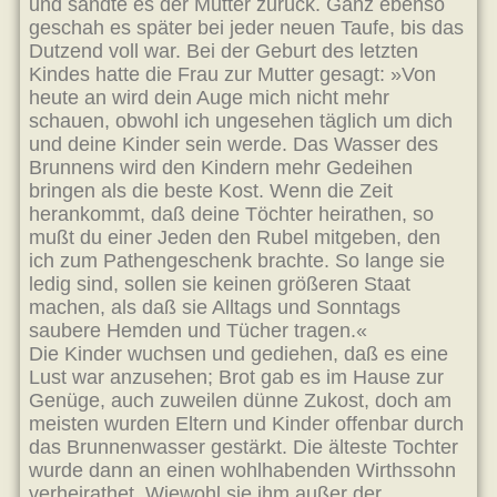
und sandte es der Mutter zurück. Ganz ebenso
geschah es später bei jeder neuen Taufe, bis das
Dutzend voll war. Bei der Geburt des letzten
Kindes hatte die Frau zur Mutter gesagt: »Von
heute an wird dein Auge mich nicht mehr
schauen, obwohl ich ungesehen täglich um dich
und deine Kinder sein werde. Das Wasser des
Brunnens wird den Kindern mehr Gedeihen
bringen als die beste Kost. Wenn die Zeit
herankommt, daß deine Töchter heirathen, so
mußt du einer Jeden den Rubel mitgeben, den
ich zum Pathengeschenk brachte. So lange sie
ledig sind, sollen sie keinen größeren Staat
machen, als daß sie Alltags und Sonntags
saubere Hemden und Tücher tragen.«
Die Kinder wuchsen und gediehen, daß es eine
Lust war anzusehen; Brot gab es im Hause zur
Genüge, auch zuweilen dünne Zukost, doch am
meisten wurden Eltern und Kinder offenbar durch
das Brunnenwasser gestärkt. Die älteste Tochter
wurde dann an einen wohlhabenden Wirthssohn
verheirathet. Wiewohl sie ihm außer der