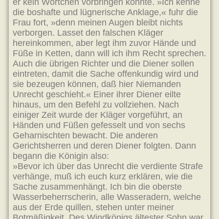
er kein Wörtchen vorbringen konnte. »Ich kenne
die boshafte und lügnerische Anklage,« fuhr die
Frau fort, »denn meinen Augen bleibt nichts
verborgen. Lasset den falschen Kläger
hereinkommen, aber legt ihm zuvor Hände und
Füße in Ketten, dann will ich ihm Recht sprechen.
Auch die übrigen Richter und die Diener sollen
eintreten, damit die Sache offenkundig wird und
sie bezeugen können, daß hier Niemanden
Unrecht geschieht.« Einer ihrer Diener eilte
hinaus, um den Befehl zu vollziehen. Nach
einiger Zeit wurde der Kläger vorgeführt, an
Händen und Füßen gefesselt und von sechs
Geharnischten bewacht. Die anderen
Gerichtsherren und deren Diener folgten. Dann
begann die Königin also:
»Bevor ich über das Unrecht die verdiente Strafe
verhänge, muß ich euch kurz erklären, wie die
Sache zusammenhängt. Ich bin die oberste
Wasserbeherrscherin, alle Wasseradern, welche
aus der Erde quillen, stehen unter meiner
Botmäßigkeit. Des Windkönigs ältester Sohn war