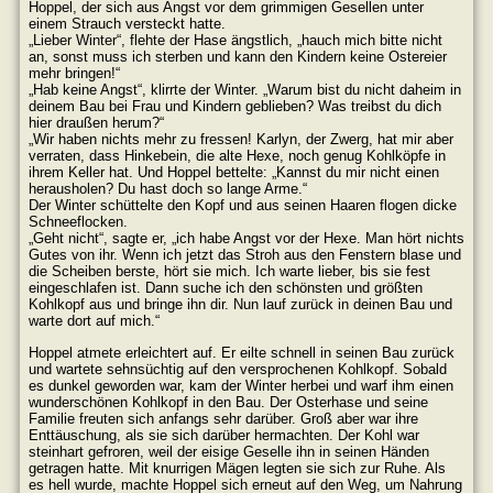
Hoppel, der sich aus Angst vor dem grimmigen Gesellen unter
einem Strauch versteckt hatte.
„Lieber Winter“, flehte der Hase ängstlich, „hauch mich bitte nicht
an, sonst muss ich sterben und kann den Kindern keine Ostereier
mehr bringen!“
„Hab keine Angst“, klirrte der Winter. „Warum bist du nicht daheim in
deinem Bau bei Frau und Kindern geblieben? Was treibst du dich
hier draußen herum?“
„Wir haben nichts mehr zu fressen! Karlyn, der Zwerg, hat mir aber
verraten, dass Hinkebein, die alte Hexe, noch genug Kohlköpfe in
ihrem Keller hat. Und Hoppel bettelte: „Kannst du mir nicht einen
herausholen? Du hast doch so lange Arme.“
Der Winter schüttelte den Kopf und aus seinen Haaren flogen dicke
Schneeflocken.
„Geht nicht“, sagte er, „ich habe Angst vor der Hexe. Man hört nichts
Gutes von ihr. Wenn ich jetzt das Stroh aus den Fenstern blase und
die Scheiben berste, hört sie mich. Ich warte lieber, bis sie fest
eingeschlafen ist. Dann suche ich den schönsten und größten
Kohlkopf aus und bringe ihn dir. Nun lauf zurück in deinen Bau und
warte dort auf mich.“
Hoppel atmete erleichtert auf. Er eilte schnell in seinen Bau zurück
und wartete sehnsüchtig auf den versprochenen Kohlkopf. Sobald
es dunkel geworden war, kam der Winter herbei und warf ihm einen
wunderschönen Kohlkopf in den Bau. Der Osterhase und seine
Familie freuten sich anfangs sehr darüber. Groß aber war ihre
Enttäuschung, als sie sich darüber hermachten. Der Kohl war
steinhart gefroren, weil der eisige Geselle ihn in seinen Händen
getragen hatte. Mit knurrigen Mägen legten sie sich zur Ruhe. Als
es hell wurde, machte Hoppel sich erneut auf den Weg, um Nahrung