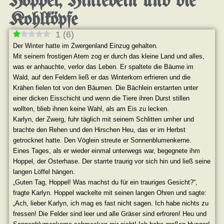
Hoppel, Hinkebein und die
Kohlköpfe
1
(
6
)
Der Winter hatte im Zwergenland Einzug gehalten.
Mit seinem frostigen Atem zog er durch das kleine Land und alles,
was er anhauchte, verlor das Leben. Er spaltete die Bäume im
Wald, auf den Feldern ließ er das Winterkorn erfrieren und die
Krähen fielen tot von den Bäumen. Die Bächlein erstarrten unter
einer dicken Eisschicht und wenn die Tiere ihren Durst stillen
wollten, blieb ihnen keine Wahl, als am Eis zu lecken.
Karlyn, der Zwerg, fuhr täglich mit seinem Schlitten umher und
brachte den Rehen und den Hirschen Heu, das er im Herbst
getrocknet hatte. Den Vöglein streute er Sonnenblumenkerne.
Eines Tages, als er wieder einmal unterwegs war, begegnete ihm
Hoppel, der Osterhase. Der starrte traurig vor sich hin und ließ seine
langen Löffel hängen.
„Guten Tag, Hoppel! Was machst du für ein trauriges Gesicht?“,
fragte Karlyn. Hoppel wackelte mit seinen langen Ohren und sagte:
„Ach, lieber Karlyn, ich mag es fast nicht sagen. Ich habe nichts zu
fressen! Die Felder sind leer und alle Gräser sind erfroren! Heu und