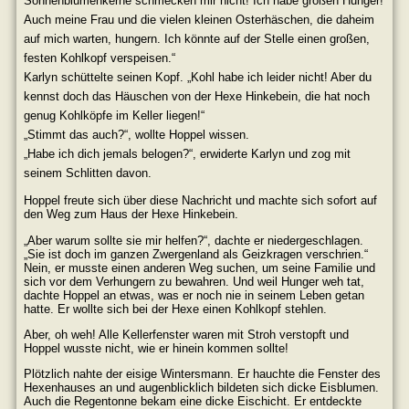
Sonnenblumenkerne schmecken mir nicht! Ich habe großen Hunger!
Auch meine Frau und die vielen kleinen Osterhäschen, die daheim
auf mich warten, hungern. Ich könnte auf der Stelle einen großen,
festen Kohlkopf verspeisen.“
Karlyn schüttelte seinen Kopf. „Kohl habe ich leider nicht! Aber du
kennst doch das Häuschen von der Hexe Hinkebein, die hat noch
genug Kohlköpfe im Keller liegen!“
„Stimmt das auch?“, wollte Hoppel wissen.
„Habe ich dich jemals belogen?“, erwiderte Karlyn und zog mit
seinem Schlitten davon.
Hoppel freute sich über diese Nachricht und machte sich sofort auf
den Weg zum Haus der Hexe Hinkebein.
„Aber warum sollte sie mir helfen?“, dachte er niedergeschlagen.
„Sie ist doch im ganzen Zwergenland als Geizkragen verschrien.“
Nein, er musste einen anderen Weg suchen, um seine Familie und
sich vor dem Verhungern zu bewahren. Und weil Hunger weh tat,
dachte Hoppel an etwas, was er noch nie in seinem Leben getan
hatte. Er wollte sich bei der Hexe einen Kohlkopf stehlen.
Aber, oh weh! Alle Kellerfenster waren mit Stroh verstopft und
Hoppel wusste nicht, wie er hinein kommen sollte!
Plötzlich nahte der eisige Wintersmann. Er hauchte die Fenster des
Hexenhauses an und augenblicklich bildeten sich dicke Eisblumen.
Auch die Regentonne bekam eine dicke Eischicht. Er entdeckte