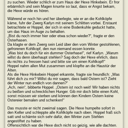
zu suchen. Wieder schlich er zum Haus der Hexe Hinkebein. Er fror
erbärmlich und sein Magen knurrte so laut, dass er Angst bekam,
die Hexe würde es hören.
Während er noch hin und her überlegte, wie er an die Kohlköpfe
käme, fuhr der Zwerg Karlyn mit seinem Schlitten vorbei. Erstaunt
betrachtete er Hoppel, der sich in eine Bodenkuhle geduckt hatte,
um das Haus im Auge zu behalten.
„Bist du noch immer hier oder etwa schon wieder?“, fragte er den
Osterhasen.
Da klagte er dem Zwerg sein Leid über den vom Winter gestohlenen,
gefrorenen Kohlkopf, den nun niemand essen konnte.
„Was bist du doch für ein dummer Osterhase!“, rief Karlyn. „Warum
willst du denn überhaupt stehlen? Sag doch der Hexe ehrlich, dass
du nichts zu fressen hast und bitte sie um einen Kohlkopf!“
Hoppel nahm allen Mut zusammen und klopfte an die Haustür der
Alten.
Als die Hexe Hinkebein Hoppel erkannte, fragte sie freundlich: „Was
führt dich zu mir? Willst du mir sagen, dass bald Ostern ist? Zieht
der Winter nun endlich von dannen?“
„Ach, nein“, bibberte Hoppel. „Ostern ist noch weit! Wir haben nichts
zu beißen und schrecklichen Hunger. Gib mir doch bitte einen Kohl,
sonst müssen wir sterben und können den Kindern Ostern keine
Ostereier bemalen und schenken!“
Das musste er nicht zweimal sagen. Die Hexe humpelte sofort in
den Keller und schleppte alle Kohlköpfe nach oben. Hoppel fraß sich
satt und schämte sich sehr dafür, den Winter zum Stehlen
angestiftet zu haben.
Offensichtlich war die Hexe doch nicht so geizig, wie alle dachten.