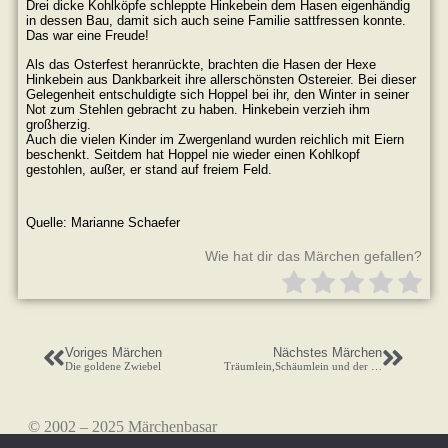
Drei dicke Kohlköpfe schleppte Hinkebein dem Hasen eigenhändig
in dessen Bau, damit sich auch seine Familie sattfressen konnte.
Das war eine Freude!
Als das Osterfest heranrückte, brachten die Hasen der Hexe
Hinkebein aus Dankbarkeit ihre allerschönsten Ostereier. Bei dieser
Gelegenheit entschuldigte sich Hoppel bei ihr, den Winter in seiner
Not zum Stehlen gebracht zu haben. Hinkebein verzieh ihm
großherzig.
Auch die vielen Kinder im Zwergenland wurden reichlich mit Eiern
beschenkt. Seitdem hat Hoppel nie wieder einen Kohlkopf
gestohlen, außer, er stand auf freiem Feld.
Quelle: Marianne Schaefer
Wie hat dir das Märchen gefallen?
Voriges Märchen
Nächstes Märchen
Die goldene Zwiebel
Träumlein,Schäumlein und der Porzellanpalast
© 2002 – 2025 Märchenbasar