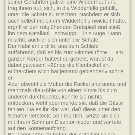
seiner Gefährten gab er eine Widderhaut und
trug ihnen auf, sich, in die Widderfelle gehüllt,
unter die Schafe zu mischen. Nachdem er sich
auch selbst mit einem Widderfell umwickelt hatte,
ergriff er den rotglühenden Bratspieß und stieß
ihn dem Katallani—schwupp!—in‘s Auge. Dann
mischte auch er sich unter die Schafe.
Der Katallani brüllte, aus dem Schlafe
auffahrend, daß es bis zum Himmel tönte — am
ganzen Körper hättest du gebebt, wärest du
dabei gewesen! »Zünde die Kienfackel an,
Mütterchen! Mich hat jemand geblendet!« schrie
er.
Aber obwohl die Mutter die Fackel anbrannte und
mehrmals die Höhle von einem Ende bis zum
anderen durchsuchte, konnte sie nichts
entdecken, wohl aber merkte sie, daß die Gäste
fehlten. Da es ihr klar war, daß diese unter den
Schafen versteckt sein müßten, setzte sie sich
mit ihrem Sohn am Eisentor nieder und wartete
auf den Sonnenaufgang.
Bei Tagesanbruch befahl der Katallani seiner