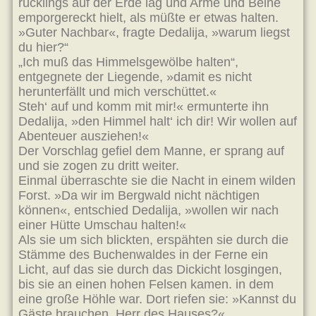
rücklings auf der Erde lag und Arme und Beine
emporgereckt hielt, als müßte er etwas halten.
»Guter Nachbar«, fragte Dedalija, »warum liegst
du hier?“
„Ich muß das Himmelsgewölbe halten“,
entgegnete der Liegende, »damit es nicht
herunterfällt und mich verschüttet.«
Steh‘ auf und komm mit mir!« ermunterte ihn
Dedalija, »den Himmel halt‘ ich dir! Wir wollen auf
Abenteuer ausziehen!«
Der Vorschlag gefiel dem Manne, er sprang auf
und sie zogen zu dritt weiter.
Einmal überraschte sie die Nacht in einem wilden
Forst. »Da wir im Bergwald nicht nächtigen
können«, entschied Dedalija, »wollen wir nach
einer Hütte Umschau halten!«
Als sie um sich blickten, erspähten sie durch die
Stämme des Buchenwaldes in der Ferne ein
Licht, auf das sie durch das Dickicht losgingen,
bis sie an einen hohen Felsen kamen. in dem
eine große Höhle war. Dort riefen sie: »Kannst du
Gäste brauchen, Herr des Hauses?«