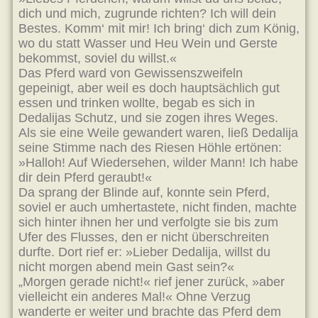
dich und mich, zugrunde richten? Ich will dein
Bestes. Komm‘ mit mir! Ich bring‘ dich zum König,
wo du statt Wasser und Heu Wein und Gerste
bekommst, soviel du willst.«
Das Pferd ward von Gewissenszweifeln
gepeinigt, aber weil es doch hauptsächlich gut
essen und trinken wollte, begab es sich in
Dedalijas Schutz, und sie zogen ihres Weges.
Als sie eine Weile gewandert waren, ließ Dedalija
seine Stimme nach des Riesen Höhle ertönen:
»Halloh! Auf Wiedersehen, wilder Mann! Ich habe
dir dein Pferd geraubt!«
Da sprang der Blinde auf, konnte sein Pferd,
soviel er auch umhertastete, nicht finden, machte
sich hinter ihnen her und verfolgte sie bis zum
Ufer des Flusses, den er nicht überschreiten
durfte. Dort rief er: »Lieber Dedalija, willst du
nicht morgen abend mein Gast sein?«
„Morgen gerade nicht!« rief jener zurück, »aber
vielleicht ein anderes Mal!« Ohne Verzug
wanderte er weiter und brachte das Pferd dem