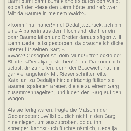
Bam! bum! bam! bum! klang es durch den Wald,
so daß der Riese den Lärm hörte und rief: „wer
fällt da Bäume in meinem Wald?«
»Komm‘ nur näher!« rief Dedalija zurück. „ich bin
eine Albanerin aus dem Hochland, die hier ein
paar Bäume fällen und Bretter daraus sägen will!
Denn Dedalija ist gestorben; da brauche ich dicke
Bretter für seinen Sarg.«
»Was?! Gesegnet sei dein Mund!« frohlockte der
Blinde, »Dedalija gestorben! Juhu! Da komm ich
selbst, dir zu helfen, denn der Bösewicht hat mir
gar viel angetan!« Mit Riesenschritten eilte
Katallani zu Dedalija hin; einträchtig fällten sie
Bäume, spalteten Bretter, die sie zu einem Sarg
zusammennagelten, und luden den Sarg auf den
Wagen.
Als sie fertig waren, fragte die Malsorin den
Geblendeten: »Willst du dich nicht in den Sarg
hineinlegen, um auszuproben, ob du ihn
sprenger. kannst? Ich fürchte nämlich, Dedalija