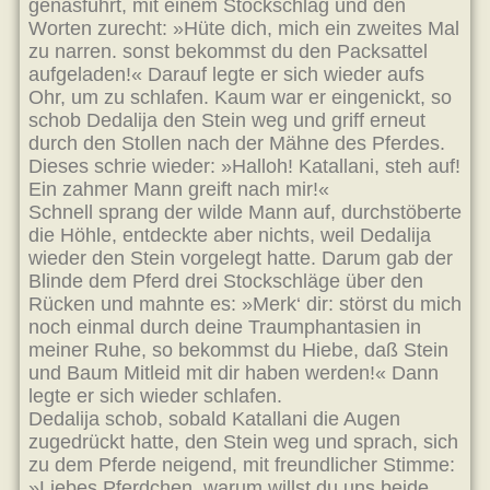
genasführt, mit einem Stockschlag und den
Worten zurecht: »Hüte dich, mich ein zweites Mal
zu narren. sonst bekommst du den Packsattel
aufgeladen!« Darauf legte er sich wieder aufs
Ohr, um zu schlafen. Kaum war er eingenickt, so
schob Dedalija den Stein weg und griff erneut
durch den Stollen nach der Mähne des Pferdes.
Dieses schrie wieder: »Halloh! Katallani, steh auf!
Ein zahmer Mann greift nach mir!«
Schnell sprang der wilde Mann auf, durchstöberte
die Höhle, entdeckte aber nichts, weil Dedalija
wieder den Stein vorgelegt hatte. Darum gab der
Blinde dem Pferd drei Stockschläge über den
Rücken und mahnte es: »Merk‘ dir: störst du mich
noch einmal durch deine Traumphantasien in
meiner Ruhe, so bekommst du Hiebe, daß Stein
und Baum Mitleid mit dir haben werden!« Dann
legte er sich wieder schlafen.
Dedalija schob, sobald Katallani die Augen
zugedrückt hatte, den Stein weg und sprach, sich
zu dem Pferde neigend, mit freundlicher Stimme:
»Liebes Pferdchen, warum willst du uns beide,