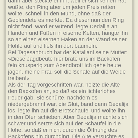
dann aber steckte er ihn, weil er sich keinen Rat
wußte, den Ring aber um jeden Preis retten
wollte, schnell in den Mund, ohne daß der
Geblendete es merkte. Da dieser nun den Ring
nicht fand, ward er wütend, legte Dedalija an
Händen und Füßen in eiserne Ketten, hängte ihn
so an einen eisernen Haken an der Wand seiner
Höhle auf und ließ ihn dort baumeln.
Bei Tagesanbruch bat der Katallani seine Mutter:
»Diese Jagdbeute hier brate uns im Backofen
fein knusperig zum Abendbrot! Ich gehe heute
jagen, meine Frau soll die Schafe auf die Weide
treiben!«
Als der Tag vorgeschritten war, heizte die Alte
den Backofen an, so daß es ein lichterlohes
Feuer gab. Sie schürte, nachdem es
niedergebrannt war, die Glut, band dann Dedalija
los, legte ihn auf die Brotschaufel und wollte ihn
in den Ofen schieben. Aber Dedalija machte sich
schwer und setzte sich auf der Schaufel in die
Höhe, so daß er nicht durch die Öffnung des
Backofens hin-durchging. Die Alte versuchte es