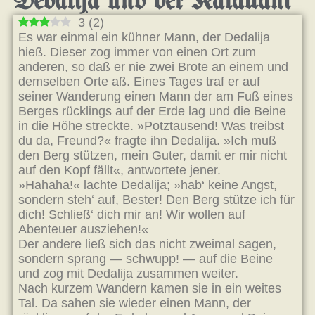
Dedalija und der Katallani
3
(
2
)
Es war einmal ein kühner Mann, der Dedalija
hieß. Dieser zog immer von einen Ort zum
anderen, so daß er nie zwei Brote an einem und
demselben Orte aß. Eines Tages traf er auf
seiner Wanderung einen Mann der am Fuß eines
Berges rücklings auf der Erde lag und die Beine
in die Höhe streckte. »Potztausend! Was treibst
du da, Freund?« fragte ihn Dedalija. »Ich muß
den Berg stützen, mein Guter, damit er mir nicht
auf den Kopf fällt«, antwortete jener.
»Hahaha!« lachte Dedalija; »hab‘ keine Angst,
sondern steh‘ auf, Bester! Den Berg stütze ich für
dich! Schließ‘ dich mir an! Wir wollen auf
Abenteuer ausziehen!«
Der andere ließ sich das nicht zweimal sagen,
sondern sprang — schwupp! — auf die Beine
und zog mit Dedalija zusammen weiter.
Nach kurzem Wandern kamen sie in ein weites
Tal. Da sahen sie wieder einen Mann, der