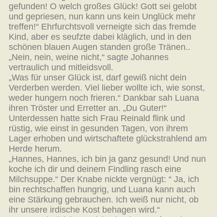
gefunden! O welch großes Glück! Gott sei gelobt
und gepriesen, nun kann uns kein Unglück mehr
treffen!“ Ehrfurchtsvoll verneigte sich das fremde
Kind, aber es seufzte dabei kläglich, und in den
schönen blauen Augen standen große Tränen..
„Nein, nein, weine nicht,“ sagte Johannes
vertraulich und mitleidsvoll.
„Was für unser Glück ist, darf gewiß nicht dein
Verderben werden. Viel lieber wollte ich, wie sonst,
weder hungern noch frieren.“ Dankbar sah Luana
ihren Tröster und Erretter an. „Du Guter!“
Unterdessen hatte sich Frau Reinald flink und
rüstig, wie einst in gesunden Tagen, von ihrem
Lager erhoben und wirtschaftete glückstrahlend am
Herde herum.
„Hannes, Hannes, ich bin ja ganz gesund! Und nun
koche ich dir und deinem Findling rasch eine
Milchsuppe.“ Der Knabe nickte vergnügt: “ Ja, ich
bin rechtschaffen hungrig, und Luana kann auch
eine Stärkung gebrauchen. Ich weiß nur nicht, ob
ihr unsere irdische Kost behagen wird.“