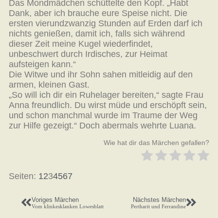
Das Mondmädchen schüttelte den Kopf. „Habt
Dank, aber ich brauche eure Speise nicht. Die
ersten vierundzwanzig Stunden auf Erden darf ich
nichts genießen, damit ich, falls sich während
dieser Zeit meine Kugel wiederfindet,
unbeschwert durch Irdisches, zur Heimat
aufsteigen kann.“
Die Witwe und ihr Sohn sahen mitleidig auf den
armen, kleinen Gast.
„So will ich dir ein Ruhelager bereiten,“ sagte Frau
Anna freundlich. Du wirst müde und erschöpft sein,
und schon manchmal wurde im Traume der Weg
zur Hilfe gezeigt.“ Doch abermals wehrte Luana.
Wie hat dir das Märchen gefallen?
Seiten:
1
2
3
4
5
6
7
Voriges Märchen
Nächstes Märchen
Vom klinkesklanken Lowesblatt
Pertharit und Ferrandine