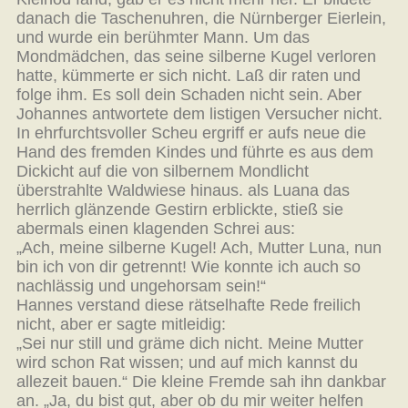
danach die Taschenuhren, die Nürnberger Eierlein,
und wurde ein berühmter Mann. Um das
Mondmädchen, das seine silberne Kugel verloren
hatte, kümmerte er sich nicht. Laß dir raten und
folge ihm. Es soll dein Schaden nicht sein. Aber
Johannes antwortete dem listigen Versucher nicht.
In ehrfurchtsvoller Scheu ergriff er aufs neue die
Hand des fremden Kindes und führte es aus dem
Dickicht auf die von silbernem Mondlicht
überstrahlte Waldwiese hinaus. als Luana das
herrlich glänzende Gestirn erblickte, stieß sie
abermals einen klagenden Schrei aus:
„Ach, meine silberne Kugel! Ach, Mutter Luna, nun
bin ich von dir getrennt! Wie konnte ich auch so
nachlässig und ungehorsam sein!“
Hannes verstand diese rätselhafte Rede freilich
nicht, aber er sagte mitleidig:
„Sei nur still und gräme dich nicht. Meine Mutter
wird schon Rat wissen; und auf mich kannst du
allezeit bauen.“ Die kleine Fremde sah ihn dankbar
an. „Ja, du bist gut, aber ob du mir weiter helfen