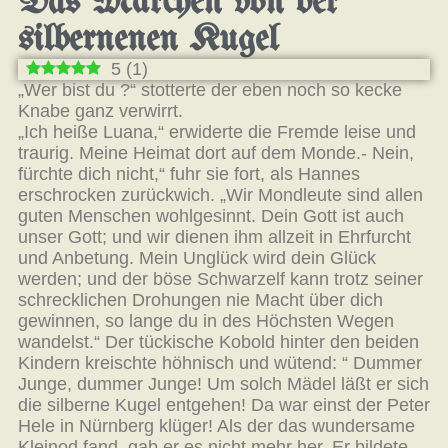
Das Märchen von der
silbernenen Kugel
5
(
1
)
„Wer bist du ?“ stotterte der eben noch so kecke
Knabe ganz verwirrt.
„Ich heiße Luana,“ erwiderte die Fremde leise und
traurig. Meine Heimat dort auf dem Monde.- Nein,
fürchte dich nicht,“ fuhr sie fort, als Hannes
erschrocken zurückwich. „Wir Mondleute sind allen
guten Menschen wohlgesinnt. Dein Gott ist auch
unser Gott; und wir dienen ihm allzeit in Ehrfurcht
und Anbetung. Mein Unglück wird dein Glück
werden; und der böse Schwarzelf kann trotz seiner
schrecklichen Drohungen nie Macht über dich
gewinnen, so lange du in des Höchsten Wegen
wandelst.“ Der tückische Kobold hinter den beiden
Kindern kreischte höhnisch und wütend: “ Dummer
Junge, dummer Junge! Um solch Mädel läßt er sich
die silberne Kugel entgehen! Da war einst der Peter
Hele in Nürnberg klüger! Als der das wundersame
Kleinod fand, gab er es nicht mehr her. Er bildete