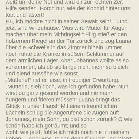
weiß um deine Not und wird dir zur rechten Zeit
Hilfe senden. Horch nur, wie der Kobold hinter uns
tobt und lästert!
Hu, ich möchte nicht in seiner Gewalt sein! – Und
jetzt sind wir zuhause. Was wird Mutter für Augen
machen über mein Mitbringsel!“ Eilig stieß er den
hölzernen Riegel an der Tür zurück und zog Luana
über die Schwelle in das Zimmer hinein. Immer
noch ruhte die Kranke in süßem Schlummer auf
dem ärmlichen Lager. Aber Johannes wollte es so
vorkommen, als ob sie lange nicht mehr so bleich
und elend aussähe wie sonst.
„Mutterle!“ rief er leise, in freudiger Erwartung.
„Mutterle, sieh doch, was ich gefunden habe! Nun
wirst du ganz gesund werden und nie mehr
hungern und frieren müssen! Luana bringt das
Glück in unser Haus!“ Mit einem freundlichen
Lächeln schlug die Angerufene die Augen auf:
Johannes, mein Sohn, du bist schon zurück? O wie
schön habe ich geträumt; und so
wohl, wie jetzt, fühlte ich mich noch nie in meinem
Leben! – Aber was ist das denn für Licht und Glanz